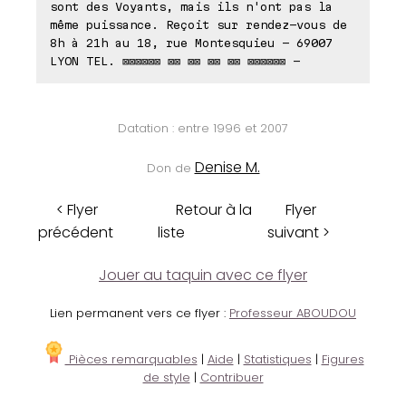
sont des Voyants, mais ils n'ont pas la
même puissance. Reçoit sur rendez-vous de
8h à 21h au 18, rue Montesquieu - 69007
LYON TEL. ⊠⊠⊠⊠⊠⊠ ⊠⊠ ⊠⊠ ⊠⊠ ⊠⊠ ⊠⊠⊠⊠⊠⊠ -
Datation : entre 1996 et 2007
Denise M.
Don de
< Flyer
Retour à la
Flyer
précédent
liste
suivant >
Jouer au taquin avec ce flyer
Lien permanent vers ce flyer :
Professeur ABOUDOU
Pièces remarquables
|
Aide
|
Statistiques
|
Figures
de style
|
Contribuer