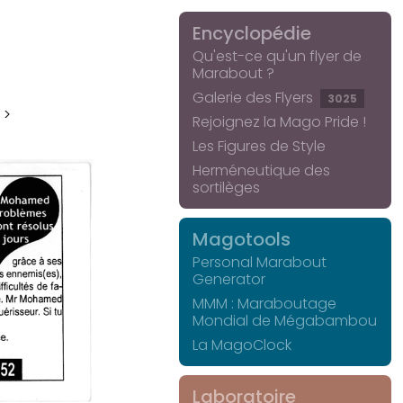
Encyclopédie
Qu'est-ce qu'un flyer de
Marabout ?
Galerie des Flyers
3025
 >
Rejoignez la Mago Pride !
Les Figures de Style
Herméneutique des
sortilèges
Magotools
Personal Marabout
Generator
MMM : Maraboutage
Mondial de Mégabambou
La MagoClock
Laboratoire