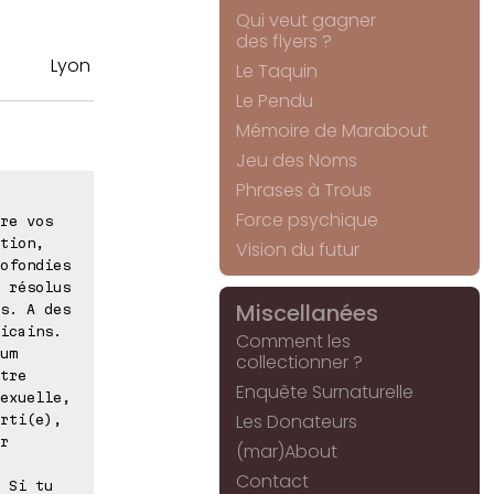
Qui veut gagner
des flyers ?
Lyon
Le Taquin
Le Pendu
Mémoire de Marabout
Jeu des Noms
Phrases à Trous
Force psychique
re vos
tion,
Vision du futur
ofondies
 résolus
Miscellanées
s. A des
icains.
Comment les
um
collectionner ?
tre
Enquête Surnaturelle
exuelle,
Les Donateurs
rti(e),
r
(mar)About
Contact
 Si tu