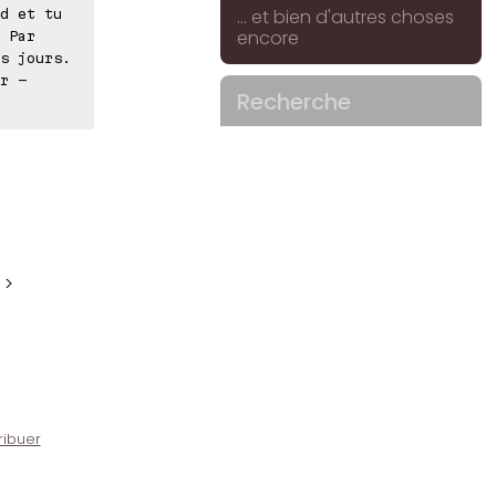
... et bien d'autres choses
d et tu
encore
 Par
s jours.
r -
Recherche
 >
ribuer