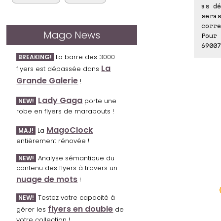
as dé
seras
corre
Mago News
Pour 
69007
La barre des 3000
BREAKING!
La
flyers est dépassée dans
Grande Galerie
!
Lady Gaga
porte une
NEW!
robe en flyers de marabouts !
MagoClock
La
MAJ!
entièrement rénovée !
Analyse sémantique du
NEW!
contenu des flyers à travers un
nuage de mots
!
Testez votre capacité à
NEW!
flyers en double
gérer les
de
votre collection !