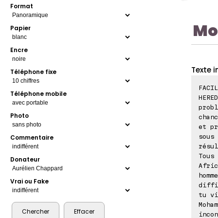
Format
Mo
Papier
Encre
Texte i
Téléphone fixe
FACIL
Téléphone mobile
HERED
probl
Photo
chanc
et pr
sous 
Commentaire
résul
Tous 
Donateur
Afric
homme
Vrai ou Fake
diffi
tu vi
Moham
incon