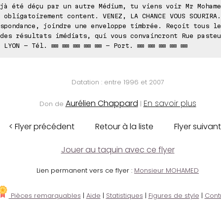
jà été déçu par un autre Médium, tu viens voir Mr Mohame
 obligatoirement content. VENEZ, LA CHANCE VOUS SOURIRA.
spondance, joindre une enveloppe timbrée. Reçoit tous le
des résultats imédiats, qui vous convaincront Rue pasteu
 LYON - Tél. ⊠⊠ ⊠⊠ ⊠⊠ ⊠⊠ ⊠⊠ - Port. ⊠⊠ ⊠⊠ ⊠⊠ ⊠⊠ ⊠⊠
Datation : entre 1996 et 2007
Aurélien Chappard
En savoir plus
Don de
|
< Flyer précédent
Retour à la liste
Flyer suivant
Jouer au taquin avec ce flyer
Lien permanent vers ce flyer :
Monsieur MOHAMED
Pièces remarquables
|
Aide
|
Statistiques
|
Figures de style
|
Cont