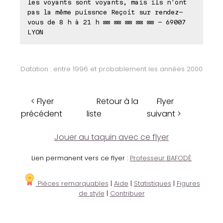
les voyants sont voyants, mais ils n'ont
pas la même puissnce Reçoit sur rendez-
vous de 8 h à 21 h ⊠⊠ ⊠⊠ ⊠⊠ ⊠⊠ ⊠⊠ - 69007
LYON
Datation : entre 1996 et probablement les années 2000
< Flyer
Retour à la
Flyer
précédent
liste
suivant >
Jouer au taquin avec ce flyer
Lien permanent vers ce flyer :
Professeur BAFODÉ
Pièces remarquables
|
Aide
|
Statistiques
|
Figures
de style
|
Contribuer