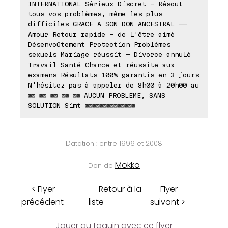
INTERNATIONAL Sérieux Discret - Résout
tous vos problèmes, même les plus
difficiles GRACE A SON DON ANCESTRAL --
Amour Retour rapide - de l'être aimé
Désenvoûtement Protection Problèmes
sexuels Mariage réussit - Divorce annulé
Travail Santé Chance et réussite aux
examens Résultats 100% garantis en 3 jours
N'hésitez pas à appeler de 8h00 à 20h00 au
⊠⊠ ⊠⊠ ⊠⊠ ⊠⊠ ⊠⊠ AUCUN PROBLEME, SANS
SOLUTION Simt ⊠⊠⊠⊠⊠⊠⊠⊠⊠⊠⊠⊠⊠⊠
Datation : entre 1996 et 2008
Mokko
Don de
< Flyer
Retour à la
Flyer
précédent
liste
suivant >
Jouer au taquin avec ce flyer