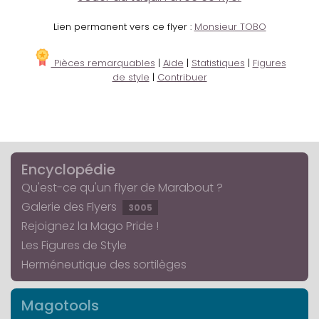
Lien permanent vers ce flyer :
Monsieur TOBO
Pièces remarquables
|
Aide
|
Statistiques
|
Figures
de style
|
Contribuer
Encyclopédie
Qu'est-ce qu'un flyer de Marabout ?
Galerie des Flyers
3005
Rejoignez la Mago Pride !
Les Figures de Style
Herméneutique des sortilèges
Magotools