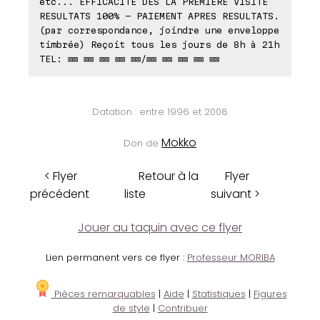
etc... EFFICACITE DES LA PREMIERE VISITE
RESULTATS 100% - PAIEMENT APRES RESULTATS.
(par correspondance, joindre une enveloppe
timbrée) Reçoit tous les jours de 8h à 21h
TEL: ⊠⊠ ⊠⊠ ⊠⊠ ⊠⊠ ⊠⊠/⊠⊠ ⊠⊠ ⊠⊠ ⊠⊠ ⊠⊠
Datation : entre 1996 et 2008
Mokko
Don de
< Flyer
Retour à la
Flyer
précédent
liste
suivant >
Jouer au taquin avec ce flyer
Lien permanent vers ce flyer :
Professeur MORIBA
Pièces remarquables
|
Aide
|
Statistiques
|
Figures
de style
|
Contribuer