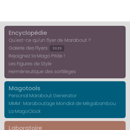
Encyclopédie
Qu'est-ce qu'un flyer de Marabout ?
Galerie des Flyers
3025
Rejoignez la Mago Pride !
Les Figures de Style
Herméneutique des sortilèges
Magotools
Personal Marabout Generator
MMM : Maraboutage Mondial de Mégabambou
La MagoClock
Laboratoire