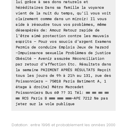
lui grâce à ses dons naturels et
héréditaires Dans sa famille la voyance
vient de la nuit du temps, qu'il vous voit
clairement comme dans un miroir! Il vous
aide à résoudre tous vos problèmes, même
désespérés de: Amour Retour rapide de
l'être aimé protection contre les mauvais
esprits - Pour vos soucis d'argent Examens
Permis de conduire Emplois Jeux de hazard
-Impuissance sexuelle Problèmes de justice
Obésité - Avenir assurée Réconciliation
par retour d'affection Etc. Résultats dans
la semaine PAIEMENT APRÈS RÉSULTATS Reçoit
tous les jours de 9h à 21h au 131, rue des
Poissonniers - 75018 Paris Batiment A, 1
étage à droite) Métro Marcadet
Poissonniers Bus 60 ?? 31 Tél: ⊠⊠ ⊠⊠ ⊠⊠ ⊠⊠
⊠⊠ RCS Paris B ⊠⊠⊠ ⊠⊠⊠ ⊠⊠⊠-APE 7212 Ne pas
jeter sur la vole publique
Datation : entre 1996 et probablement les années 2000