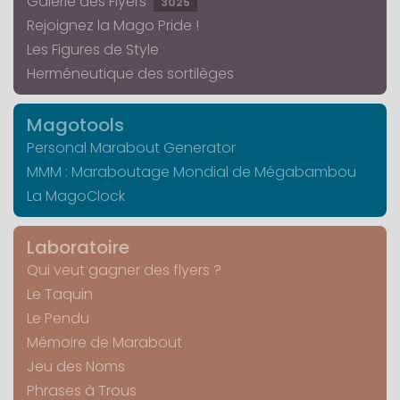
Galerie des Flyers
3025
Rejoignez la Mago Pride !
Les Figures de Style
Herméneutique des sortilèges
Magotools
Personal Marabout Generator
MMM : Maraboutage Mondial de Mégabambou
La MagoClock
Laboratoire
Qui veut gagner des flyers ?
Le Taquin
Le Pendu
Mémoire de Marabout
Jeu des Noms
Phrases à Trous