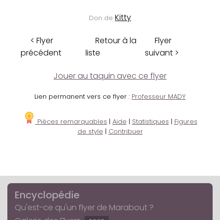
Kitty
Don de
< Flyer
Retour à la
Flyer
précédent
liste
suivant >
Jouer au taquin avec ce flyer
Lien permanent vers ce flyer :
Professeur MADY
Pièces remarquables
|
Aide
|
Statistiques
|
Figures
de style
|
Contribuer
Encyclopédie
Qu'est-ce qu'un flyer de Marabout ?