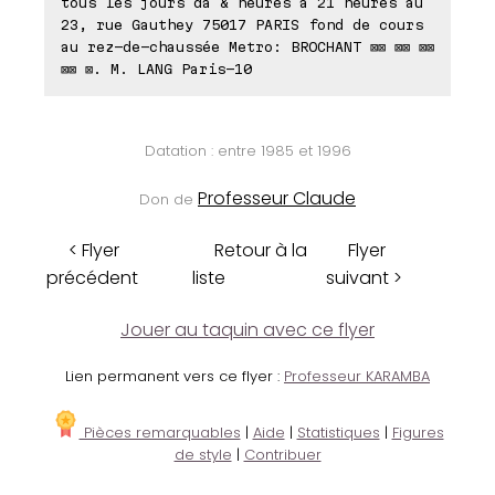
tous les jours da & heures à 21 heures au
23, rue Gauthey 75017 PARIS fond de cours
au rez-de-chaussée Metro: BROCHANT ⊠⊠ ⊠⊠ ⊠⊠
⊠⊠ ⊠. M. LANG Paris-10
Datation : entre 1985 et 1996
Professeur Claude
Don de
< Flyer
Retour à la
Flyer
précédent
liste
suivant >
Jouer au taquin avec ce flyer
Lien permanent vers ce flyer :
Professeur KARAMBA
Pièces remarquables
|
Aide
|
Statistiques
|
Figures
de style
|
Contribuer