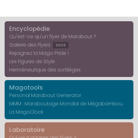
Encyclopédie
Qu'est-ce qu'un flyer de Marabout ?
Galerie des Flyers
3005
Rejoignez la Mago Pride !
Les Figures de Style
Herméneutique des sortilèges
Magotools
Personal Marabout Generator
MMM : Maraboutage Mondial de Mégabambou
La MagoClock
Laboratoire
Qui veut gagner des flyers ?