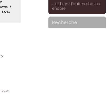
2,
... et bien d'autres choses
orte à
encore
. LANG
Recherche
 >
ribuer