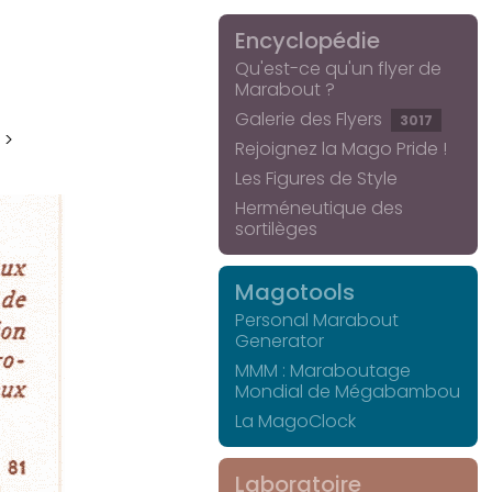
Encyclopédie
Qu'est-ce qu'un flyer de
Marabout ?
Galerie des Flyers
3017
 >
Rejoignez la Mago Pride !
Les Figures de Style
Herméneutique des
sortilèges
Magotools
Personal Marabout
Generator
MMM : Maraboutage
Mondial de Mégabambou
La MagoClock
Laboratoire