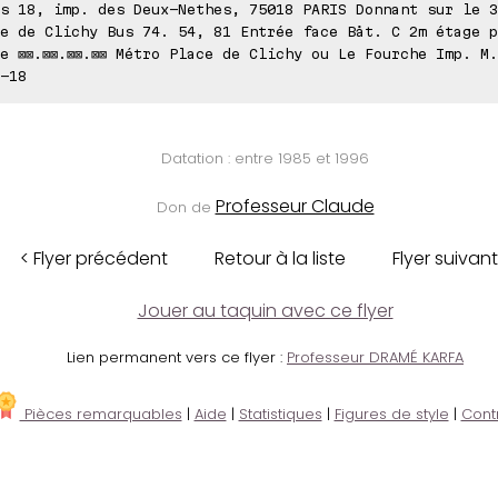
s 18, imp. des Deux-Nethes, 75018 PARIS Donnant sur le 3
e de Clichy Bus 74. 54, 81 Entrée face Båt. C 2m étage p
e ⊠⊠.⊠⊠.⊠⊠.⊠⊠ Métro Place de Clichy ou Le Fourche Imp. M
-18
Datation : entre 1985 et 1996
Professeur Claude
Don de
< Flyer précédent
Retour à la liste
Flyer suivant
Jouer au taquin avec ce flyer
Lien permanent vers ce flyer :
Professeur DRAMÉ KARFA
Pièces remarquables
|
Aide
|
Statistiques
|
Figures de style
|
Cont