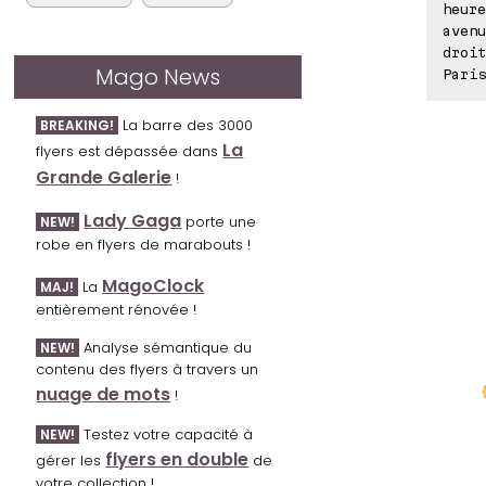
heure
avenu
droit
Mago News
Paris
La barre des 3000
BREAKING!
La
flyers est dépassée dans
Grande Galerie
!
Lady Gaga
porte une
NEW!
robe en flyers de marabouts !
MagoClock
La
MAJ!
entièrement rénovée !
Analyse sémantique du
NEW!
contenu des flyers à travers un
nuage de mots
!
Testez votre capacité à
NEW!
flyers en double
gérer les
de
votre collection !