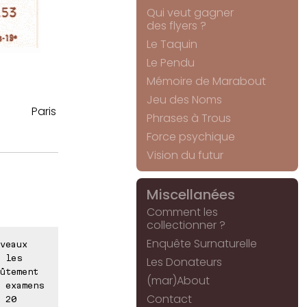
Qui veut gagner
des flyers ?
Le Taquin
Le Pendu
Mémoire de Marabout
Jeu des Noms
Paris
Phrases à Trous
Force psychique
Vision du futur
Miscellanées
Comment les
collectionner ?
Enquête Surnaturelle
veaux
 les
Les Donateurs
ûtement
(mar)About
 examens
Contact
 20