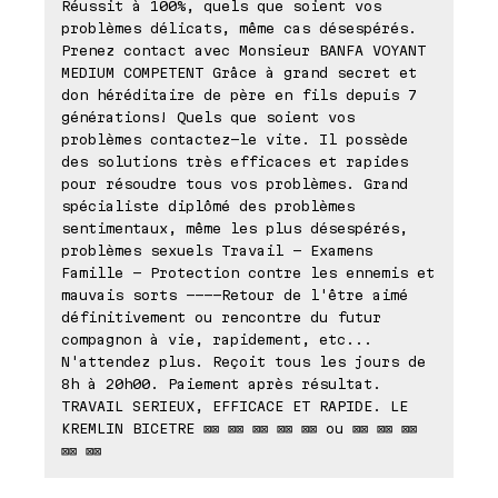
Réussit à 100%, quels que soient vos
problèmes délicats, même cas désespérés.
Prenez contact avec Monsieur BANFA VOYANT
MEDIUM COMPETENT Grâce à grand secret et
don héréditaire de père en fils depuis 7
générations! Quels que soient vos
problèmes contactez-le vite. Il possède
des solutions très efficaces et rapides
pour résoudre tous vos problèmes. Grand
spécialiste diplômé des problèmes
sentimentaux, même les plus désespérés,
problèmes sexuels Travail - Examens
Famille - Protection contre les ennemis et
mauvais sorts ----Retour de l'être aimé
définitivement ou rencontre du futur
compagnon à vie, rapidement, etc...
N'attendez plus. Reçoit tous les jours de
8h à 20h00. Paiement après résultat.
TRAVAIL SERIEUX, EFFICACE ET RAPIDE. LE
KREMLIN BICETRE ⊠⊠ ⊠⊠ ⊠⊠ ⊠⊠ ⊠⊠ ou ⊠⊠ ⊠⊠ ⊠⊠
⊠⊠ ⊠⊠