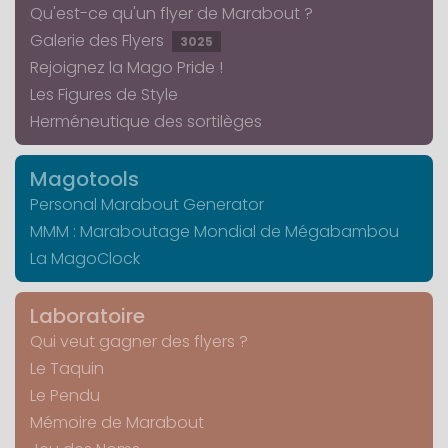
Qu'est-ce qu'un flyer de Marabout ?
Galerie des Flyers
3025
Rejoignez la Mago Pride !
Les Figures de Style
Herméneutique des sortilèges
Magotools
Personal Marabout Generator
MMM : Maraboutage Mondial de Mégabambou
La MagoClock
Laboratoire
Qui veut gagner des flyers ?
Le Taquin
Le Pendu
Mémoire de Marabout