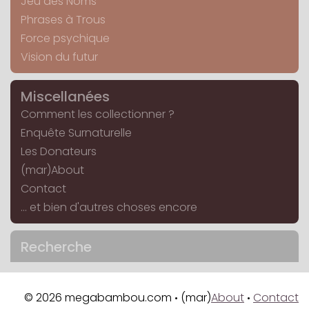
Jeu des Noms
Phrases à Trous
Force psychique
Vision du futur
Miscellanées
Comment les collectionner ?
Enquête Surnaturelle
Les Donateurs
(mar)About
Contact
... et bien d'autres choses encore
Recherche
© 2026 megabambou.com
(mar)
About
Contact
•
•