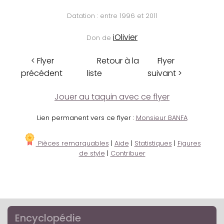
Datation : entre 1996 et 2011
iOlivier
Don de
< Flyer
Retour à la
Flyer
précédent
liste
suivant >
Jouer au taquin avec ce flyer
Lien permanent vers ce flyer :
Monsieur BANFA
Pièces remarquables
|
Aide
|
Statistiques
|
Figures
de style
|
Contribuer
Encyclopédie