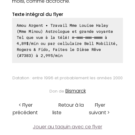
moisi, comme accroche.
Texte intégral du flyer
Amou Argent • Travail Mme Louise Haley
(Mme Minou) Astrologue et grande voyante
Tel que vue à la télé! ⊠-⊠⊠⊠-⊠⊠⊠-⊠⊠⊠⊠ à
4,89$/min ou par cellulaire Bell Mobilité,
Rogers & Fido, Faites le Dièse Rêve
(#7383) à 2,995/min
Datation : entre 1996 et probablement les années 2000
Bismarck
Don de
< Flyer
Retour à la
Flyer
précédent
liste
suivant >
Jouer au taquin avec ce flyer