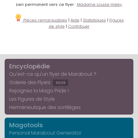
Lien permanent vers ce flyer :
Madame Louise Haley
Pièces remarquables
|
Aide
|
Statistiques
|
Figures
de style
|
Contribuer
Encyclopédie
Qu'est-ce qu'un flyer de Marabout ?
Galerie des Flyers
3025
Rejoignez la Mago Pride !
Les Figures de Style
Herméneutique des sortilèges
Magotools
Personal Marabout Generator