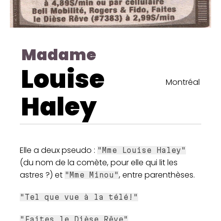
Madame
Louise
Montréal
Haley
Elle a deux pseudo :
"Mme Louise Haley"
(du nom de la comète, pour elle qui lit les
astres ?) et
, entre parenthèses.
"Mme Minou"
"Tel que vue à la télé!"
"Faites le Dièse Rêve"