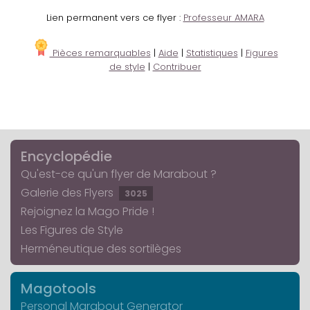
Lien permanent vers ce flyer :
Professeur AMARA
Pièces remarquables
|
Aide
|
Statistiques
|
Figures
de style
|
Contribuer
Encyclopédie
Qu'est-ce qu'un flyer de Marabout ?
Galerie des Flyers
3025
Rejoignez la Mago Pride !
Les Figures de Style
Herméneutique des sortilèges
Magotools
Personal Marabout Generator