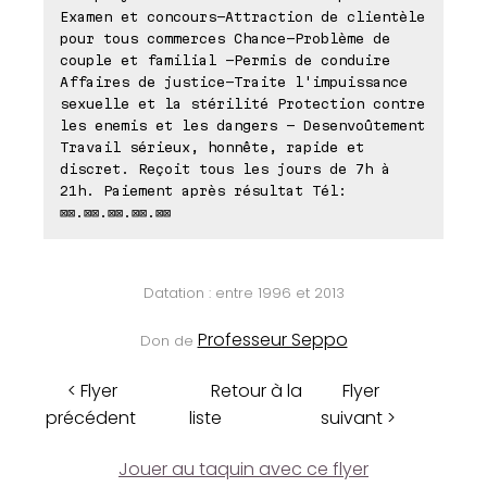
Examen et concours-Attraction de clientèle
pour tous commerces Chance-Problème de
couple et familial -Permis de conduire
Affaires de justice-Traite l'impuissance
sexuelle et la stérilité Protection contre
les enemis et les dangers - Desenvoûtement
Travail sérieux, honnête, rapide et
discret. Reçoit tous les jours de 7h à
21h. Paiement après résultat Tél:
⊠⊠.⊠⊠.⊠⊠.⊠⊠.⊠⊠
Datation : entre 1996 et 2013
Professeur Seppo
Don de
< Flyer
Retour à la
Flyer
précédent
liste
suivant >
Jouer au taquin avec ce flyer