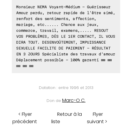
Monsieur NEMA Voyant-Médium - Guérisseur
Amour perdu, retour rapide de l'être aimé,
renfort des sentiments, affection,
mariage, etc...... Chance aux jeux,
commerce, travail, examens,..... RESOUT
VOS PROBLÈMES, DÈS LE 1ER CONTACT, IL VOUS
DIRA TOUT. DESENVOÛTEMENT, IMPUISSANCE
SEXUELLE FACILITE DE PAIEMENT - RÉSULTAT
EN 3 JOURS Spécialiste des travaux d'amour
Déplacement possible - 100% garanti ⊠⊠ ⊠⊠
⊠⊠ ⊠⊠ ⊠⊠
Datation : entre 1996 et 2013
Marc-O C.
Don de
< Flyer
Retour à la
Flyer
précédent
liste
suivant >