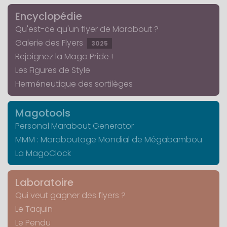
Encyclopédie
Qu'est-ce qu'un flyer de Marabout ?
Galerie des Flyers
3025
Rejoignez la Mago Pride !
Les Figures de Style
Herméneutique des sortilèges
Magotools
Personal Marabout Generator
MMM : Maraboutage Mondial de Mégabambou
La MagoClock
Laboratoire
Qui veut gagner des flyers ?
Le Taquin
Le Pendu