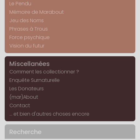
Le Pendu
Mémoire de Marabout
Jeu des Noms
Phrases à Trous
Force psychique
Vision du futur
Miscellanées
Comment les collectionner ?
Enquête Surnaturelle
Les Donateurs
(mar)About
Contact
... et bien d'autres choses encore
Recherche