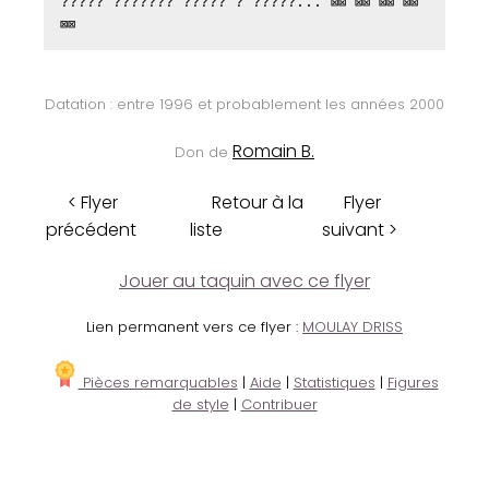
????? ??????? ????? ? ?????... ⊠⊠ ⊠⊠ ⊠⊠ ⊠⊠
⊠⊠
Datation : entre 1996 et probablement les années 2000
Romain B.
Don de
< Flyer
Retour à la
Flyer
précédent
liste
suivant >
Jouer au taquin avec ce flyer
Lien permanent vers ce flyer :
MOULAY DRISS
Pièces remarquables
|
Aide
|
Statistiques
|
Figures
de style
|
Contribuer