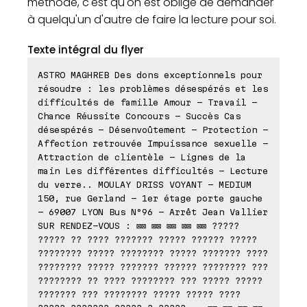
méthode, c'est qu'on est obligé de demander
à quelqu'un d'autre de faire la lecture pour soi.
Texte intégral du flyer
ASTRO MAGHREB Des dons exceptionnels pour
résoudre : les problèmes désespérés et les
difficultés de famille Amour - Travail -
Chance Réussite Concours - Succès Cas
désespérés - Désenvoûtement - Protection -
Affection retrouvée Impuissance sexuelle -
Attraction de clientèle - Lignes de la
main Les différentes difficultés - Lecture
du verre.. MOULAY DRISS VOYANT - MEDIUM
150, rue Gerland - 1er étage porte gauche
- 69007 LYON Bus N°96 - Arrêt Jean Vallier
SUR RENDEZ-VOUS : ⊠⊠ ⊠⊠ ⊠⊠ ⊠⊠ ⊠⊠ ?????
????? ?? ???? ??????? ????? ?????? ?????
???????? ????? ???????? ????? ??????? ????
???????? ????? ??????? ?????? ???????? ???
???????? ?? ???? ???????? ??? ????? ?????
??????? ??? ???????? ????? ????? ????