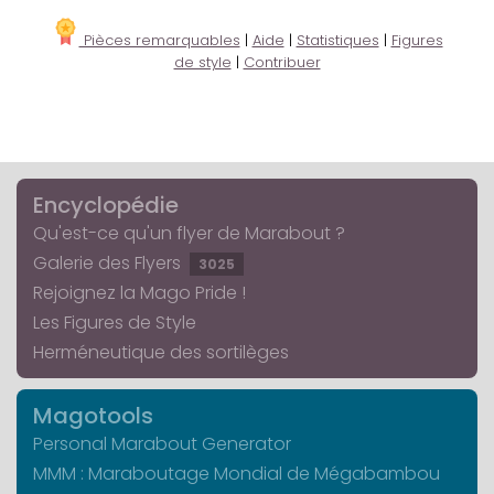
Pièces remarquables
|
Aide
|
Statistiques
|
Figures
de style
|
Contribuer
Encyclopédie
Qu'est-ce qu'un flyer de Marabout ?
Galerie des Flyers
3025
Rejoignez la Mago Pride !
Les Figures de Style
Herméneutique des sortilèges
Magotools
Personal Marabout Generator
MMM : Maraboutage Mondial de Mégabambou