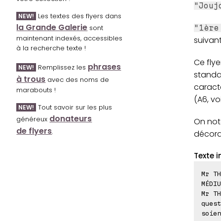
"Jouj
Les textes des flyers dans
NEW!
la Grande Galerie
sont
"1ère
maintenant indexés, accessibles
suivan
à la recherche texte !
Ce flye
phrases
Remplissez les
NEW!
standar
à trous
avec des noms de
caract
marabouts !
(A6, vo
Tout savoir sur les plus
NEW!
donateurs
généreux
On not
de flyers
.
décorat
Texte i
Mr TH
MÉDIU
Mr TH
quest
soien