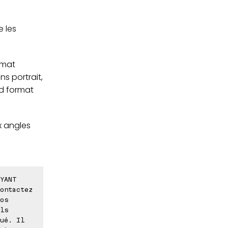
 les
rmat
ns portrait,
nd format
x angles
YANT
ontactez
os
ls
ué. Il