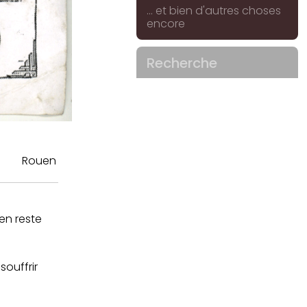
... et bien d'autres choses
encore
Recherche
Rouen
en reste
souffrir