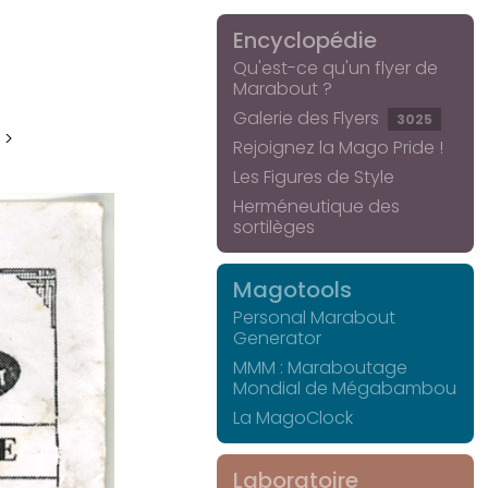
Encyclopédie
Qu'est-ce qu'un flyer de
Marabout ?
Galerie des Flyers
3025
 >
Rejoignez la Mago Pride !
Les Figures de Style
Herméneutique des
sortilèges
Magotools
Personal Marabout
Generator
MMM : Maraboutage
Mondial de Mégabambou
La MagoClock
Laboratoire