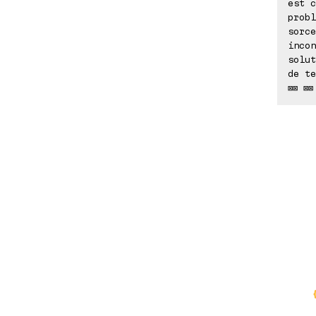
est c
probl
sorce
incon
solut
de te
⊠⊠ ⊠⊠