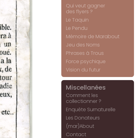
Qui veut gagner
des flyers ?
Le Taquin
Le Pendu
Mémoire de Marabout
Jeu des Noms
Phrases à Trous
Force psychique
Vision du futur
Miscellanées
Comment les
collectionner ?
Enquête Surnaturelle
Les Donateurs
(mar)About
Contact