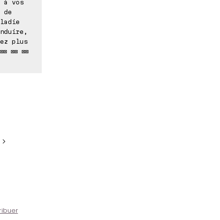
 à vos
 de
ladie
nduire,
ez plus
⊠⊠ ⊠⊠ ⊠⊠
 >
ribuer