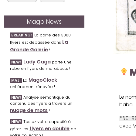
Mago News
La barre des 3000
BREAKING!
La
flyers est dépassée dans
Grande Galerie
!
Lady Gaga
porte une
NEW!
M
robe en flyers de marabouts !
MagoClock
La
MAJ!
entièrement rénovée !
Le nom
Analyse sémantique du
NEW!
contenu des flyers à travers un
baba...
nuage de mots
!
"NE R
Testez votre capacité à
NEW!
avec M
flyers en double
gérer les
de
votre collection !