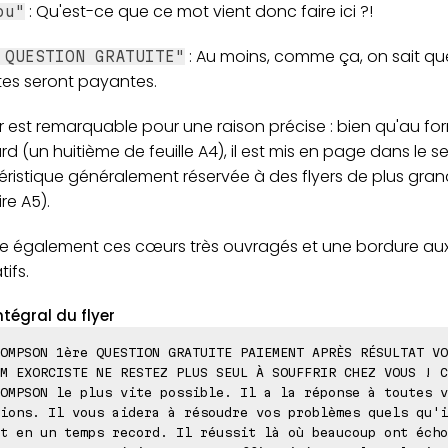
: Qu'est-ce que ce mot vient donc faire ici ?!
ou"
: Au moins, comme ça, on sait que
 QUESTION GRATUITE"
tes seront payantes.
r est remarquable pour une raison précise : bien qu'au fo
d (un huitième de feuille A4), il est mis en page dans le se
éristique généralement réservée à des flyers de plus gra
ire A5).
e également ces cœurs très ouvragés et une bordure au
ifs.
ntégral du flyer
OMPSON 1ère QUESTION GRATUITE PAIEMENT APRÈS RÉSULTAT VO
M EXORCISTE NE RESTEZ PLUS SEUL À SOUFFRIR CHEZ VOUS ! C
OMPSON le plus vite possible. Il a la réponse à toutes v
ions. Il vous aidera à résoudre vos problèmes quels qu'i
t en un temps record. Il réussit là où beaucoup ont écho