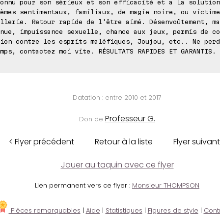
onnu pour son sérieux et son efficacité et a la solution
èmes sentimentaux, familiaux, de magie noire, ou victime
llerie. Retour rapide de l'être aimé. Désenvoûtement, ma
nue, impuissance sexuelle, chance aux jeux, permis de co
ion contre les esprits maléfiques, Joujou, etc.. Ne perd
mps, contactez moi vite. RÉSULTATS RAPIDES ET GARANTIS. 
Datation : entre 2010 et 2017
Professeur G.
Don de
< Flyer précédent
Retour à la liste
Flyer suivant
Jouer au taquin avec ce flyer
Lien permanent vers ce flyer :
Monsieur THOMPSON
Pièces remarquables
|
Aide
|
Statistiques
|
Figures de style
|
Cont