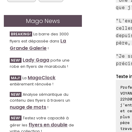
"Une 
que j
Mago News
"L'ex
celle
La barre des 3000
BREAKING!
depui
La
flyers est dépassée dans
père,
Grande Galerie
!
"Je s
Lady Gaga
porte une
NEW!
préci
robe en flyers de marabouts !
Texte i
MagoClock
La
MAJ!
entièrement rénovée !
Profe
VOYAN
Analyse sémantique du
NEW!
22h30
contenu des flyers à travers un
j'ent
nuage de mots
!
et ce
plus 
Testez votre capacité à
NEW!
père 
flyers en double
gérer les
de
trava
votre collection !