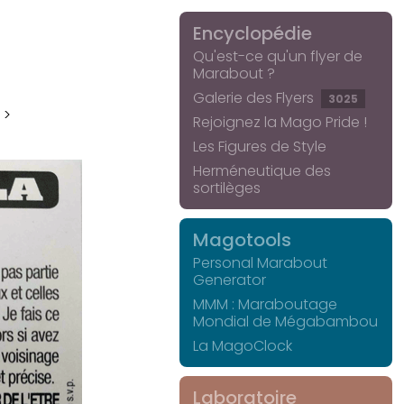
Encyclopédie
Qu'est-ce qu'un flyer de
Marabout ?
Galerie des Flyers
3025
 >
Rejoignez la Mago Pride !
Les Figures de Style
Herméneutique des
sortilèges
Magotools
Personal Marabout
Generator
MMM : Maraboutage
Mondial de Mégabambou
La MagoClock
Laboratoire