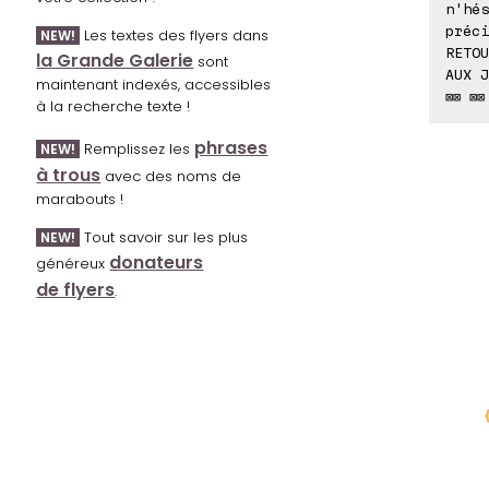
n'hés
préci
Les textes des flyers dans
NEW!
RETOU
la Grande Galerie
sont
AUX J
maintenant indexés, accessibles
⊠⊠ ⊠⊠
à la recherche texte !
phrases
Remplissez les
NEW!
à trous
avec des noms de
marabouts !
Tout savoir sur les plus
NEW!
donateurs
généreux
de flyers
.