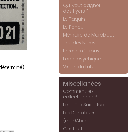
Qui veut gagner
des flyers ?
Le Taquin
Le Pendu
Mémoire de Marabout
Jeu des Noms
Phrases à Trous
Force psychique
Vision du futur
déterminé)
Miscellanées
Comment les
collectionner ?
Enquête Surnaturelle
Les Donateurs
(mar)About
Contact