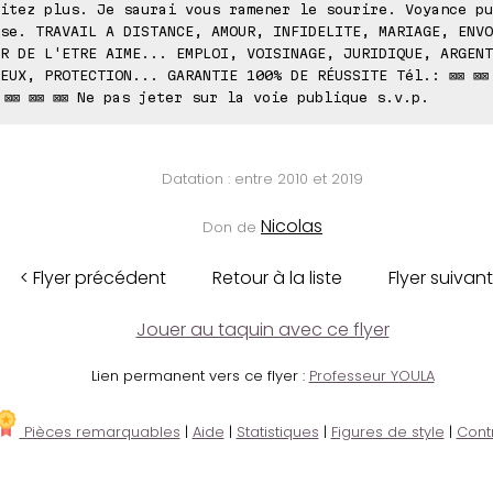
itez plus. Je saurai vous ramener le sourire. Voyance pu
se. TRAVAIL A DISTANCE, AMOUR, INFIDELITE, MARIAGE, ENVO
R DE L'ETRE AIME... EMPLOI, VOISINAGE, JURIDIQUE, ARGENT
EUX, PROTECTION... GARANTIE 100% DE RÉUSSITE Tél.: ⊠⊠ ⊠⊠ 
 ⊠⊠ ⊠⊠ ⊠⊠ Ne pas jeter sur la voie publique s.v.p.
Datation : entre 2010 et 2019
Nicolas
Don de
< Flyer précédent
Retour à la liste
Flyer suivant
Jouer au taquin avec ce flyer
Lien permanent vers ce flyer :
Professeur YOULA
Pièces remarquables
|
Aide
|
Statistiques
|
Figures de style
|
Cont