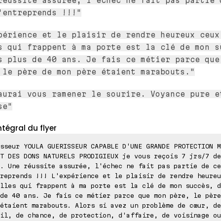
réussite assurée, l'échec ne fait pas partie 
'entreprends !!!"
périence et le plaisir de rendre heureux ceux
s qui frappent à ma porte est la clé de mon s
s plus de 40 ans. Je fais ce métier parce que
 le père de mon père étaient marabouts."
aurai vous ramener le sourire. Voyance pure e
se"
ntégral du flyer
sseur YOULA GUERISSEUR CAPABLE D'UNE GRANDE PROTECTION M
T DES DONS NATURELS PRODIGIEUX je vous reçois 7 jrs/7 de
. Une réussite assurée, l'échec ne fait pas partie de ce
reprends !!! L'expérience et le plaisir de rendre heureu
lles qui frappent à ma porte est la clé de mon succès, d
de 40 ans. Je fais ce métier parce que mon père, le père
étaient marabouts. Alors si avez un problème de cœur, de
il, de chance, de protection, d'affaire, de voisinage ou