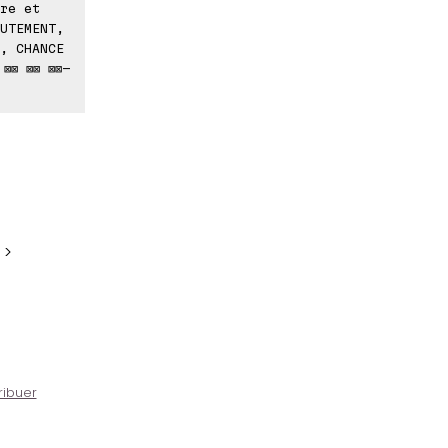
re et
UTEMENT,
, CHANCE
⊠⊠ ⊠⊠ ⊠⊠-
 >
ribuer