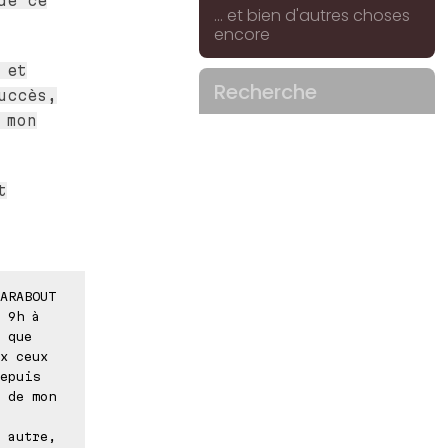
de ce
... et bien d'autres choses
encore
 et
Recherche
uccès,
 mon
t
ARABOUT
 9h à
 que
x ceux
epuis
 de mon
 autre,