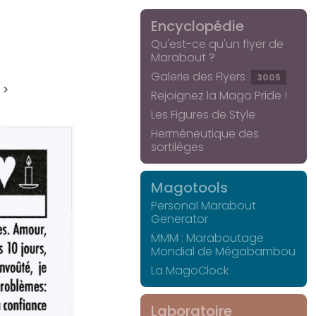
Encyclopédie
Qu'est-ce qu'un flyer de
Marabout ?
Galerie des Flyers
3005
 >
Rejoignez la Mago Pride !
Les Figures de Style
Herméneutique des
sortilèges
Magotools
Personal Marabout
Generator
MMM : Maraboutage
Mondial de Mégabambou
La MagoClock
Laboratoire