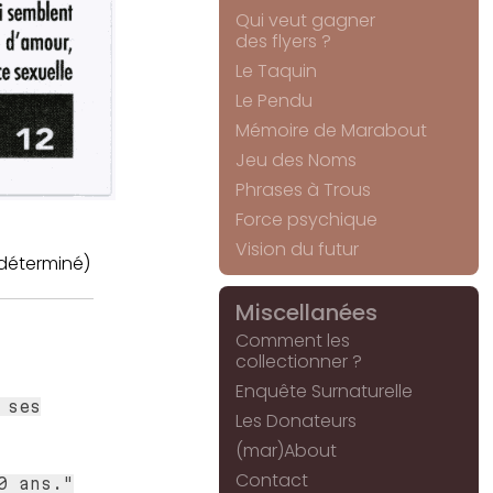
Qui veut gagner
des flyers ?
Le Taquin
Le Pendu
Mémoire de Marabout
Jeu des Noms
Phrases à Trous
Force psychique
Vision du futur
déterminé)
Miscellanées
Comment les
collectionner ?
Enquête Surnaturelle
 ses
Les Donateurs
(mar)About
Contact
0 ans."