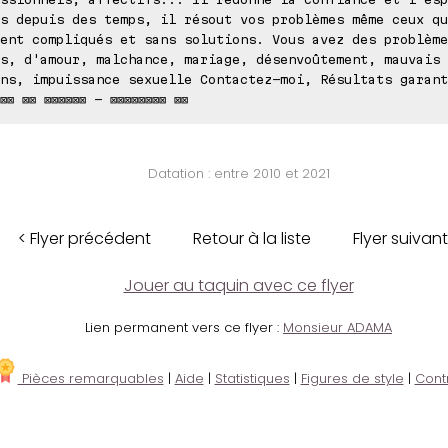
s depuis des temps, il résout vos problèmes même ceux qu
ent compliqués et sans solutions. Vous avez des problème
s, d'amour, malchance, mariage, désenvoûtement, mauvais 
ns, impuissance sexuelle Contactez-moi, Résultats garant
⊠⊠ ⊠⊠ ⊠⊠⊠⊠⊠⊠ - ⊠⊠⊠⊠⊠⊠⊠⊠ ⊠⊠
Datation : entre 2010 et 2021
< Flyer précédent
Retour à la liste
Flyer suivant
Jouer au taquin avec ce flyer
Lien permanent vers ce flyer :
Monsieur ADAMA
Pièces remarquables
|
Aide
|
Statistiques
|
Figures de style
|
Cont