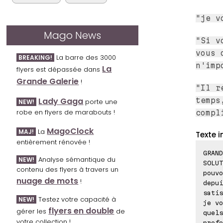
"je v
Mago News
"Si v
vous 
La barre des 3000
BREAKING!
n'imp
La
flyers est dépassée dans
Grande Galerie
!
"Il r
Lady Gaga
temps
porte une
NEW!
robe en flyers de marabouts !
compl
MagoClock
La
MAJ!
Texte i
entièrement rénovée !
GRAND
Analyse sémantique du
NEW!
SOLUT
contenu des flyers à travers un
pouvo
nuage de mots
!
depui
satis
Testez votre capacité à
NEW!
je vo
flyers en double
gérer les
de
quels
votre collection !
profe