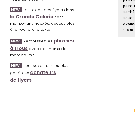
perdu
Les textes des flyers dans
NEW!
sembl
la Grande Galerie
sont
souci
maintenant indexés, accessibles
exame
à la recherche texte !
100% 
phrases
Remplissez les
NEW!
à trous
avec des noms de
marabouts !
Tout savoir sur les plus
NEW!
donateurs
généreux
de flyers
.