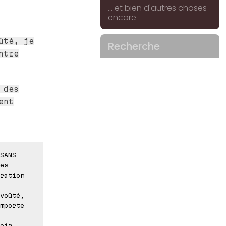
... et bien d'autres choses
encore
ûté, je
Recherche
ntre
 des
ent
SANS
es
ration
voûté,
mporte
oir