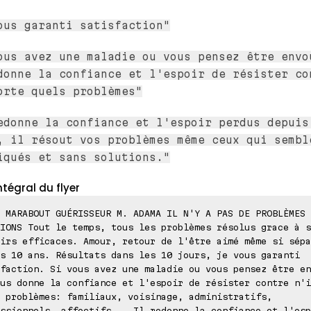
ous garanti satisfaction"
ous avez une maladie ou vous pensez être envo
donne la confiance et l'espoir de résister co
orte quels problèmes"
edonne la confiance et l'espoir perdus depuis
, il résout vos problèmes même ceux qui sembl
iqués et sans solutions."
ntégral du flyer
 MARABOUT GUÉRISSEUR M. ADAMA IL N'Y A PAS DE PROBLÈMES 
IONS Tout le temps, tous les problèmes résolus grace à s
irs efficaces. Amour, retour de l'être aimé même si sépa
s 10 ans. Résultats dans les 10 jours, je vous garanti
faction. Si vous avez une maladie ou vous pensez être en
us donne la confiance et l'espoir de résister contre n'i
 problèmes: familiaux, voisinage, administratifs,
ssionnels, affectifs... Il redonne la confiance et l'esp