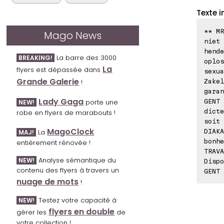
Texte i
** MR
Mago News
niet 
hende
La barre des 3000
BREAKING!
oplos
La
flyers est dépassée dans
sexua
Grande Galerie
Zakel
!
garan
Lady Gaga
GENT 
porte une
NEW!
dicte
robe en flyers de marabouts !
soit 
MagoClock
DIAKA
La
MAJ!
bonhe
entièrement rénovée !
TRAVA
Analyse sémantique du
NEW!
Dispo
contenu des flyers à travers un
GENT
nuage de mots
!
Testez votre capacité à
NEW!
flyers en double
gérer les
de
votre collection !