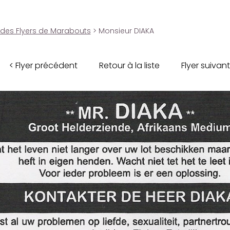
 des Flyers de Marabouts
> Monsieur DIAKA
< Flyer précédent
Retour à la liste
Flyer suivant