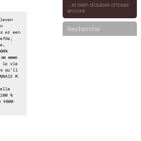
... et bien d'autres choses
encore
leven
n
Recherche
s er een
efde,
e,
00%
⊠⊠ ⊠⊠⊠⊠
 la vie
s qu'il
NNAIE M.
elle
100 %
⊠ 9000