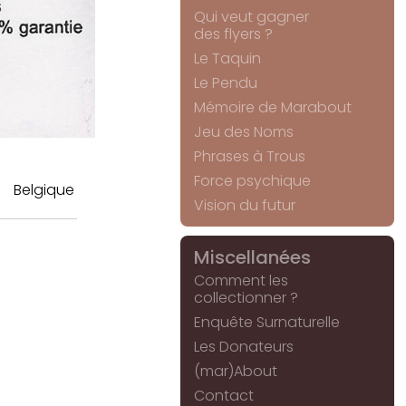
Qui veut gagner
des flyers ?
Le Taquin
Le Pendu
Mémoire de Marabout
Jeu des Noms
Phrases à Trous
Force psychique
Belgique
Vision du futur
Miscellanées
Comment les
collectionner ?
Enquête Surnaturelle
Les Donateurs
(mar)About
Contact