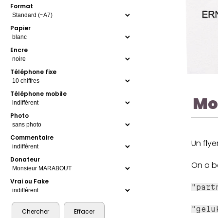
Format
Papier
Encre
Téléphone fixe
Téléphone mobile
Mo
Photo
Commentaire
Un flye
Donateur
On a b
Vrai ou Fake
"part
"gelu