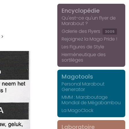
Encyclopédie
Qu'est-ce qu'un flyer de
Marabout ?
Galerie des Flyers
3005
 >
Rejoignez la Mago Pride !
Les Figures de Style
Herméneutique des
sortilèges
Magotools
Personal Marabout
Generator
MMM : Maraboutage
Mondial de Mégabambou
La MagoClock
Laboratoire