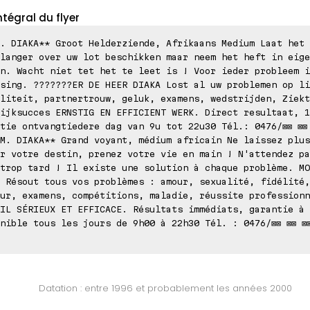
ntégral du flyer
. DIAKA** Groot Helderziende, Afrikaans Medium Laat het 
langer over uw lot beschikken maar neem het heft in eige
n. Wacht niet tet het te leet is ! Voor ieder probleem i
sing. ???????ER DE HEER DIAKA Lost al uw problemen op li
liteit, partnertrouw, geluk, examens, wedstrijden, Ziekt
ijksucces ERNSTIG EN EFFICIENT WERK. Direct resultaat, 1
tie ontvangtiedere dag van 9u tot 22u30 Tél.: 0476/⊠⊠ ⊠⊠ 
M. DIAKA** Grand voyant, médium africain Ne laissez plus
r votre destin, prenez votre vie en main ! N'attendez pa
trop tard ! Il existe une solution à chaque problème. MO
 Résout tous vos problèmes : amour, sexualité, fidélité,
ur, examens, compétitions, maladie, réussite professionn
IL SÉRIEUX ET EFFICACE. Résultats immédiats, garantie à 
nible tous les jours de 9h00 à 22h30 Tél. : 0476/⊠⊠ ⊠⊠ ⊠
Datation : entre 1996 et probablement les années 2000