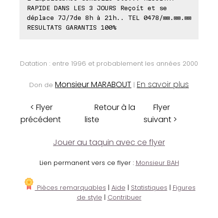
RAPIDE DANS LES 3 JOURS Reçoit et se
déplace 7J/7de 8h à 21h.. TEL 0478/⊠⊠.⊠⊠.⊠⊠
RESULTATS GARANTIS 100%
Datation : entre 1996 et probablement les années 2000
Monsieur MARABOUT
En savoir plus
Don de
|
< Flyer
Retour à la
Flyer
précédent
liste
suivant >
Jouer au taquin avec ce flyer
Lien permanent vers ce flyer :
Monsieur BAH
Pièces remarquables
|
Aide
|
Statistiques
|
Figures
de style
|
Contribuer