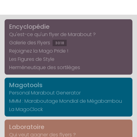
Encyclopédie
Qu'est-ce qu'un flyer de Marabout ?
Galerie des Flyers
3018
Rejoignez la Mago Pride !
Les Figures de Style
Herméneutique des sortilèges
Magotools
Personal Marabout Generator
MMM : Maraboutage Mondial de Mégabambou
La MagoClock
Laboratoire
Qui veut gagner des flyers ?