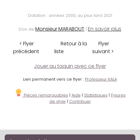
Datation : années 2000, au plus tard 2021
Monsieur MARABOUT
En savoir plus
Don de
|
< Flyer
Retour à la
Flyer
précédent
liste
suivant >
Jouer au taquin avec ce flyer
Lien permanent vers ce flyer :
Professeur KALA
Pièces remarquables
|
Aide
|
Statistiques
|
Figures
de style
|
Contribuer