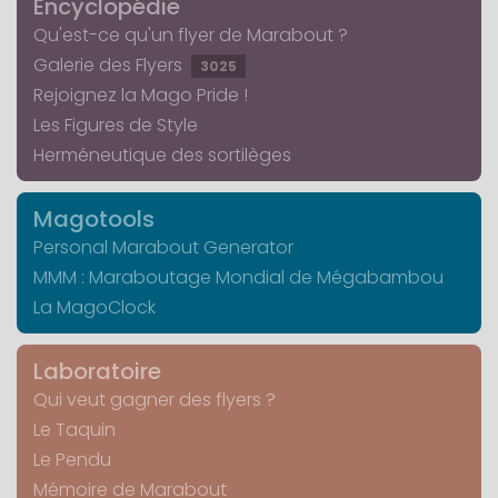
Encyclopédie
Qu'est-ce qu'un flyer de Marabout ?
Galerie des Flyers
3025
Rejoignez la Mago Pride !
Les Figures de Style
Herméneutique des sortilèges
Magotools
Personal Marabout Generator
MMM : Maraboutage Mondial de Mégabambou
La MagoClock
Laboratoire
Qui veut gagner des flyers ?
Le Taquin
Le Pendu
Mémoire de Marabout