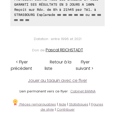
GARANTI SES RÉSULTATS EN 3 JOURS A 100%
Reçoit sur Rdv. de 8h à 21h45 par Tél. à
STRASBOURG Esplanade ⊠⊠ ⊠⊠ ⊠⊠ ⊠⊠ ⊠⊠ ou ⊠⊠ ⊠⊠
⊠⊠ ⊠⊠ ⊠⊠
Datation : entre 1996 et 2021
Pascal REICHSTADT
Don de
< Flyer
Retour à la
Flyer
précédent
liste
suivant >
Jouer au taquin avec ce flyer
Lien permanent vers ce flyer :
Cabinet BANNA
Pièces remarquables
|
Aide
|
Statistiques
|
Figures
de style
|
Contribuer