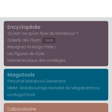
Encyclopédie
Qu'est-ce qu'un flyer de Marabout ?
Galerie des Flyers
3025
Rejoignez la Mago Pride !
Les Figures de Style
Herméneutique des sortilèges
Magotools
Personal Marabout Generator
MMM : Maraboutage Mondial de Mégabambou
La MagoClock
Laboratoire