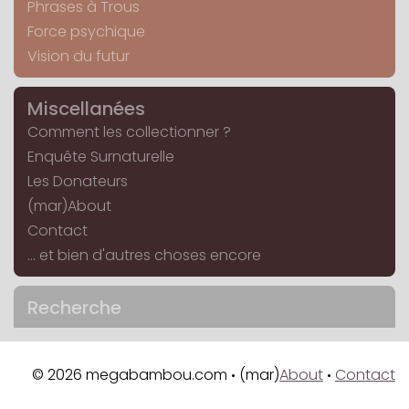
Phrases à Trous
Force psychique
Vision du futur
Miscellanées
Comment les collectionner ?
Enquête Surnaturelle
Les Donateurs
(mar)About
Contact
... et bien d'autres choses encore
Recherche
© 2026 megabambou.com
(mar)
About
Contact
•
•