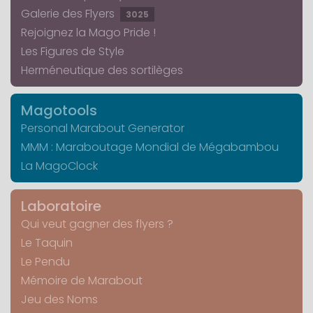
Galerie des Flyers
3025
Rejoignez la Mago Pride !
Les Figures de Style
Herméneutique des sortilèges
Magotools
Personal Marabout Generator
MMM : Maraboutage Mondial de Mégabambou
La MagoClock
Laboratoire
Qui veut gagner des flyers ?
Le Taquin
Le Pendu
Mémoire de Marabout
Jeu des Noms