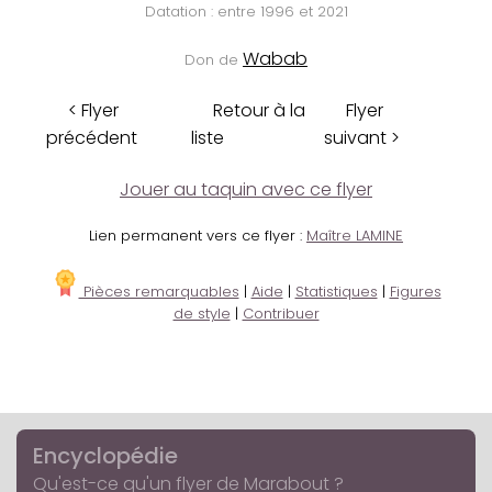
Datation : entre 1996 et 2021
Wabab
Don de
< Flyer
Retour à la
Flyer
précédent
liste
suivant >
Jouer au taquin avec ce flyer
Lien permanent vers ce flyer :
Maître LAMINE
Pièces remarquables
|
Aide
|
Statistiques
|
Figures
de style
|
Contribuer
Encyclopédie
Qu'est-ce qu'un flyer de Marabout ?