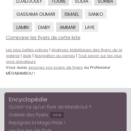
DJADJOULY
TOURÉ
SODIA
SORIBA
GASSAMA OUMAR
ISMAEL
SANKO
LAMIN
DIABY
AMMAR
LAYE
Comparer les flyers de cette liste
Les plus belles pièces
|
Analyses statistiques des flyers de la
galerie
|
Aide
|
Navigation au pendu
|
Tout savoir sur les plus
gros donateurs
Vous aussi,
envoyez vos scans de flyers
au Professeur
MÉGABAMBOU !
Encyclopédie
Qu'est-ce qu'un flyer de Marabout ?
Galerie des Flyers
3016
Rejoignez la Mago Pride !
Les Figures de Style