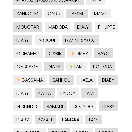
EL HADJ GASSAMA MOHAMET
NANA
SANKOUM
CABIR
LAMINE
MAMIE
MOUCTAR
MADOBA
DIALY
PHILIPPE
DIABY
ABDOUL
LAMINE SYKOU
MOHAMED
CABIR
DIABY
BAYO
GASSAMA
DIABY
LAMI
BOUMBA
GASSAMA
SANKOU
KAELA
DIABY
DIABY
KAELA
FADGA
LAMI
GOUNDO
BAMADI
COUNDO
DIABY
DIABY
ISMAEL
FAMARA
LAMI