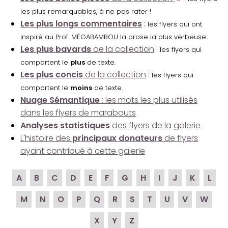
les plus remarquables, à ne pas rater !
Les plus longs commentaires
:
les flyers qui ont
inspiré au Prof. MÉGABAMBOU la prose la plus verbeuse.
Les plus bavards
de la collection
:
les flyers qui
comportent le
plus
de texte.
Les plus concis
de la collection
:
les flyers qui
comportent le
moins
de texte.
Nuage Sémantique
: les mots les plus utilisés
dans les flyers de marabouts
Analyses statistiques
des flyers de la galerie
L'histoire des
principaux donateurs
de flyers
ayant contribué à cette galerie
A
B
C
D
E
F
G
H
I
J
K
L
M
N
O
P
Q
R
S
T
U
V
W
X
Y
Z