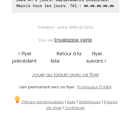
Reçois tous les jours. Tél : ⊠⊠.⊠⊠.⊠⊠.⊠⊠.⊠⊠
Datation : entre 1996 et 2023
Enveloppe Verte
Don de
< Flyer
Retour à la
Flyer
précédent
liste
suivant >
Jouer au taquin avec ce flyer
Lien permanent vers ce flyer :
Professeur FONBA
Pièces remarquables
|
Aide
|
Statistiques
|
Figures
de style
|
Contribuer