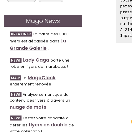
perso
prote
surpr
Mago News
ou le
A 21H
La barre des 3000
BREAKING!
Impri
La
flyers est dépassée dans
Grande Galerie
!
Lady Gaga
porte une
NEW!
robe en flyers de marabouts !
MagoClock
La
MAJ!
entièrement rénovée !
Analyse sémantique du
NEW!
contenu des flyers à travers un
nuage de mots
!
Testez votre capacité à
NEW!
flyers en double
gérer les
de
votre collection !