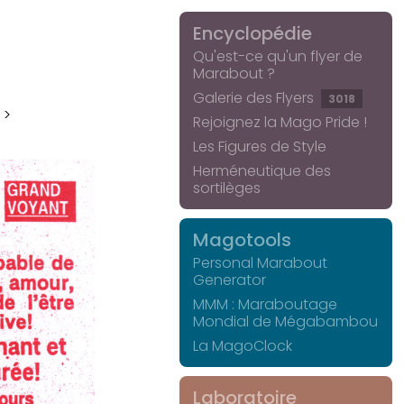
Encyclopédie
Qu'est-ce qu'un flyer de
Marabout ?
Galerie des Flyers
3018
 >
Rejoignez la Mago Pride !
Les Figures de Style
Herméneutique des
sortilèges
Magotools
Personal Marabout
Generator
MMM : Maraboutage
Mondial de Mégabambou
La MagoClock
Laboratoire