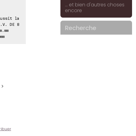
... et bien d'autres choses
encore
ussit la
.V. DE 8
Recherche
⊠.⊠⊠
⊠⊠
 >
ribuer