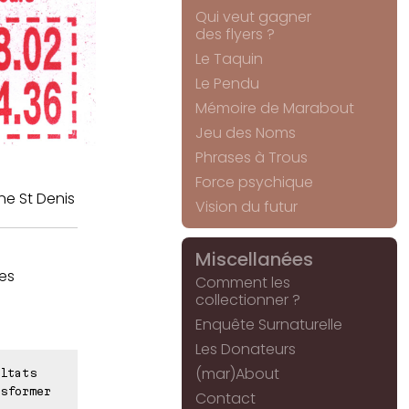
Qui veut gagner
des flyers ?
Le Taquin
Le Pendu
Mémoire de Marabout
Jeu des Noms
Phrases à Trous
Force psychique
ne St Denis
Vision du futur
Miscellanées
les
Comment les
collectionner ?
Enquête Surnaturelle
Les Donateurs
(mar)About
ltats
sformer
Contact