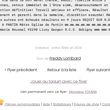
nnes, retour immédiat de l'être aimé, désenvoutement et
ction définitive! Travail sérieux et efficace, Résultat
enant et garanti dans la semaine, discrétion assurée! Ré
s autres ont échoués résultats en 4 jours REÇOIT SUR R.D
 A PANTIN Métro Eglise de Pantin ⊠⊠.⊠⊠.⊠⊠.⊠⊠.⊠⊠ ⊠⊠.⊠⊠.⊠⊠.⊠
merie Roussel 93190 Livry Gargan R.C.S. Bobigny ⊠⊠⊠ ⊠⊠⊠ ⊠
Datation : entre 1996 et 2024
Freddy Lombard
Don de
< Flyer précédent
Retour à la liste
Flyer suivant
Jouer au taquin avec ce flyer
Lien permanent vers ce flyer :
Monsieur FOFANA
Pièces remarquables
|
Aide
|
Statistiques
|
Figures de style
|
Cont