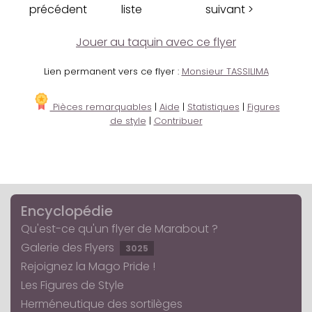
précédent
liste
suivant >
Jouer au taquin avec ce flyer
Lien permanent vers ce flyer :
Monsieur TASSILIMA
Pièces remarquables
|
Aide
|
Statistiques
|
Figures
de style
|
Contribuer
Encyclopédie
Qu'est-ce qu'un flyer de Marabout ?
Galerie des Flyers
3025
Rejoignez la Mago Pride !
Les Figures de Style
Herméneutique des sortilèges