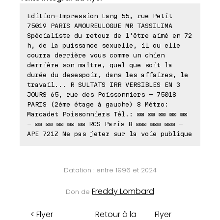
Edition-Impression Lang 55, rue Petit
75019 PARIS AMOUREULOGUE MR TASSILIMA
Spécialiste du retour de l'être aimé en 72
h, de la puissance sexuelle, il ou elle
courra derrière vous comme un chien
derrière son maître, quel que soit la
durée du desespoir, dans les affaires, le
travail... R SULTATS IRR VERSIBLES EN 3
JOURS 65, rue des Poissonniers - 75018
PARIS (2ème étage à gauche) 8 Métro:
Marcadet Poissonniers Tél.: ⊠⊠ ⊠⊠ ⊠⊠ ⊠⊠ ⊠⊠
- ⊠⊠ ⊠⊠ ⊠⊠ ⊠⊠ ⊠⊠ RCS Paris B ⊠⊠⊠ ⊠⊠⊠ ⊠⊠⊠ -
APE 721Z Ne pas jeter sur la voie publique
Datation : entre 1996 et 2024
Freddy Lombard
Don de
< Flyer
Retour à la
Flyer