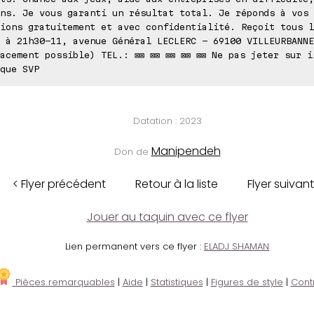
ns. Je vous garanti un résultat total. Je réponds à vos
ions gratuitement et avec confidentialité. Reçoit tous l
 à 21h30-11, avenue Général LECLERC - 69100 VILLEURBANNE
acement possible) TEL.: ⊠⊠ ⊠⊠ ⊠⊠ ⊠⊠ ⊠⊠ Ne pas jeter sur i
que SVP
Datation : 2023
Manipendeh
Don de
< Flyer précédent
Retour à la liste
Flyer suivant
Jouer au taquin avec ce flyer
Lien permanent vers ce flyer :
ELADJ SHAMAN
Pièces remarquables
|
Aide
|
Statistiques
|
Figures de style
|
Cont