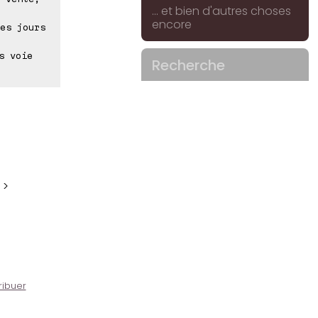
... et bien d'autres choses
encore
es jours
s voie
Recherche
 >
ribuer