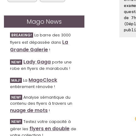
exame
quest
de 7h
Mago News
(Dépl
publi
La barre des 3000
BREAKING!
La
flyers est dépassée dans
Grande Galerie
!
Lady Gaga
porte une
NEW!
robe en flyers de marabouts !
MagoClock
La
MAJ!
entièrement rénovée !
Analyse sémantique du
NEW!
contenu des flyers à travers un
nuage de mots
!
Testez votre capacité à
NEW!
flyers en double
gérer les
de
votre collection !