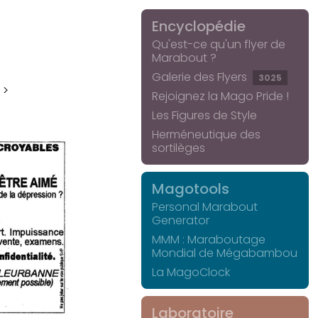
Encyclopédie
Qu'est-ce qu'un flyer de
Marabout ?
Galerie des Flyers
3025
 >
Rejoignez la Mago Pride !
Les Figures de Style
Herméneutique des
sortilèges
Magotools
Personal Marabout
Generator
MMM : Maraboutage
Mondial de Mégabambou
La MagoClock
Laboratoire