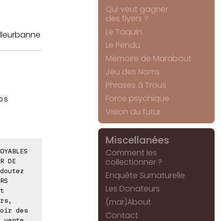
Qui veut gagner
des flyers ?
Le Taquin
illeurbanne
Le Pendu
Mémoire de Marabout
Jeu des Noms
Phrases à Trous
Force psychique
os
Vision du futur
Miscellanées
Comment les
OYABLES
collectionner ?
R DE
doutez
Enquête Surnaturelle
RS
Les Donateurs
t
(mar)About
rs,
oir des
Contact
 vente,