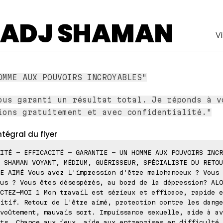
LADJ SHAMAN
V
OMME AUX POUVOIRS INCROYABLES"
ous garanti un résultat total. Je réponds à v
ions gratuitement et avec confidentialité."
ntégral du flyer
ITÉ - EFFICACITÉ - GARANTIE - UN HOMME AUX POUVOIRS INCR
 SHAMAN VOYANT, MÉDIUM, GUÉRISSEUR, SPÉCIALISTE DU RETOU
E AIMÉ Vous avez l'impression d'être malchanceux ? Vous 
us ? Vous êtes désespérés, au bord de la dépression? ALO
CTEZ-MOI 1 Mon travail est sérieux et efficace, rapide e
itif. Retour de l'être aimé, protection contre les dange
voûtement, mauvais sort. Impuissance sexuelle, aide à av
ts. Chance aux jeux, aide aux entreprises en difficulté,