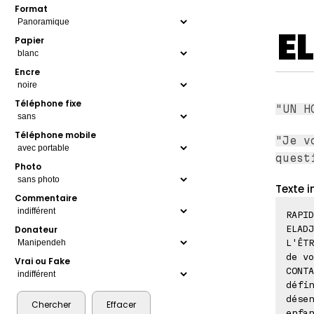
Format
E
Papier
Encre
Téléphone fixe
"UN H
Téléphone mobile
"Je v
quest
Photo
Texte i
Commentaire
RAPID
ELADJ
Donateur
L'ÊTR
de vo
Vrai ou Fake
CONTA
défin
désen
enfan