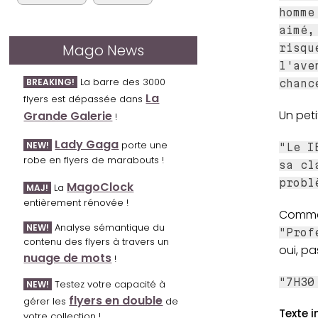
homme
aimé,
Mago News
risqu
l'ave
La barre des 3000
BREAKING!
chanc
La
flyers est dépassée dans
Un peti
Grande Galerie
!
Lady Gaga
porte une
NEW!
"Le I
robe en flyers de marabouts !
sa cl
probl
MagoClock
La
MAJ!
entièrement rénovée !
Comme
Analyse sémantique du
NEW!
"Prof
contenu des flyers à travers un
oui, p
nuage de mots
!
"7H30
Testez votre capacité à
NEW!
flyers en double
gérer les
de
Texte i
votre collection !