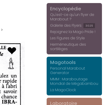
Encyclopédie
Qu'est-ce qu'un flyer de
Marabout ?
Galerie des Flyers
3025
 >
Rejoignez la Mago Pride !
Les Figures de Style
Herméneutique des
sortilèges
Magotools
Personal Marabout
Generator
MMM : Maraboutage
Mondial de Mégabambou
La MagoClock
Laboratoire