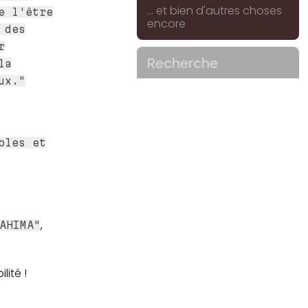
... et bien d'autres choses
e l'être
encore
 des
r
Recherche
la
ux."
bles et
,
AHIMA"
lité !