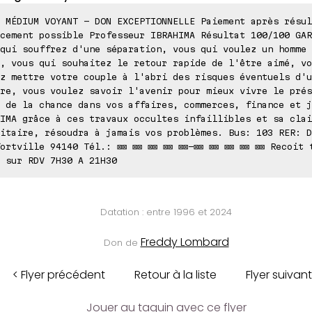
 MÉDIUM VOYANT - DON EXCEPTIONNELLE Paiement après résul
cement possible Professeur IBRAHIMA Résultat 100/100 GAR
qui souffrez d'une séparation, vous qui voulez un homme 
, vous qui souhaitez le retour rapide de l'être aimé, vo
z mettre votre couple à l'abri des risques éventuels d'u
re, vous voulez savoir l'avenir pour mieux vivre le prés
 de la chance dans vos affaires, commerces, finance et j
IMA grâce à ces travaux occultes infaillibles et sa clai
itaire, résoudra à jamais vos problèmes. Bus: 103 RER: D
ortville 94140 Tél.: ⊠⊠ ⊠⊠ ⊠⊠ ⊠⊠ ⊠⊠-⊠⊠ ⊠⊠ ⊠⊠ ⊠⊠ ⊠⊠ Recoit 
 sur RDV 7H30 A 21H30
Datation : entre 1996 et 2024
Freddy Lombard
Don de
< Flyer précédent
Retour à la liste
Flyer suivant
Jouer au taquin avec ce flyer