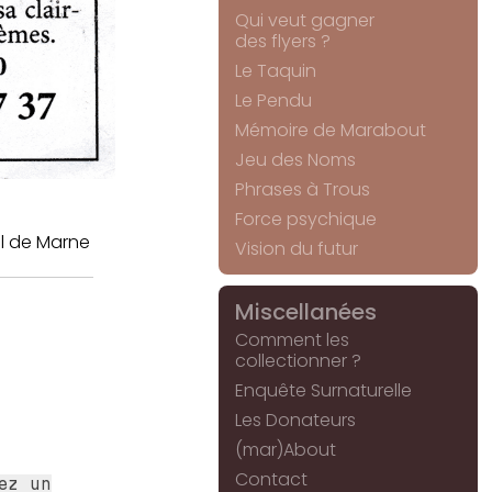
Qui veut gagner
des flyers ?
Le Taquin
Le Pendu
Mémoire de Marabout
Jeu des Noms
Phrases à Trous
Force psychique
l de Marne
Vision du futur
Miscellanées
Comment les
collectionner ?
Enquête Surnaturelle
Les Donateurs
(mar)About
Contact
ez un