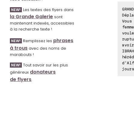
GRAND
Les textes des flyers dans
NEW!
Dépla
la Grande Galerie
sont
Vous 
maintenant indexés, accessibles
femme
à la recherche texte !
voule
ruptu
phrases
Remplissez les
NEW!
avoir
à trous
avec des noms de
IBRAH
marabouts !
héréd
d'Alf
Tout savoir sur les plus
NEW!
jours
donateurs
généreux
de flyers
.