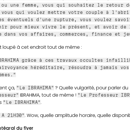
 ou une femme, vous qui souhaitez le retour d
 vous qui voulez mettre votre couple à l'abri
es éventuels d'une rupture, vous voulez savoi
nir pour mieux vivre le présent, et avoir de 
e dans vos affaires, commerces, finance et je
t loupé à cet endroit tout de même :
BRAHIMA grâce à ces travaux occultes infailli
airvoyance héréditaire, résoudra à jamais vos
èmes."
nt ça,
? Quelle vulgarité, pour parler du
"Le IBRAHIMA"
IBRAHIMA, tout de même !
esseur"
"Le Professeur IBR
as
.
"Le IBRAHIMA"
. Wow, quelle amplitude horaire, quelle disponibi
 A 21H30"
ntégral du flyer