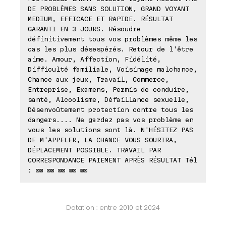
DE PROBLÈMES SANS SOLUTION, GRAND VOYANT
MEDIUM, EFFICACE ET RAPIDE. RÉSULTAT
GARANTI EN 3 JOURS. Résoudre
définitivement tous vos problèmes même les
cas les plus désespérés. Retour de l'être
aime. Amour, Affection, Fidélité,
Difficulté familiale, Voisinage malchance,
Chance aux jeux, Travail, Commerce,
Entreprise, Examens, Permis de conduire,
santé, Alcoolisme, Défaillance sexuelle,
Désenvoûtement protection contre tous les
dangers.... Ne gardez pas vos problème en
vous les solutions sont là. N'HÉSITEZ PAS
DE M'APPELER, LA CHANCE VOUS SOURIRA,
DÉPLACEMENT POSSIBLE. TRAVAIL PAR
CORRESPONDANCE PAIEMENT APRÈS RÉSULTAT Tél
: ⊠⊠ ⊠⊠ ⊠⊠ ⊠⊠ ⊠⊠
Datation : entre 2010 et 2024