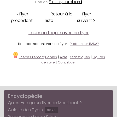
Freddy Lombard
Don de
< Flyer
Retour à la
Flyer
précédent
liste
suivant >
Jouer au taquin avec ce flyer
Lien permanent vers ce flyer :
Professeur BAKAY
Pièces remarquables
|
Aide
|
Statistiques
|
Figures
de style
|
Contribuer
Encyclopédie
Qu'est-ce qu'un flyer de Marabout ?
Galerie des Flyers
3025
Rejoignez la Mago Pride !