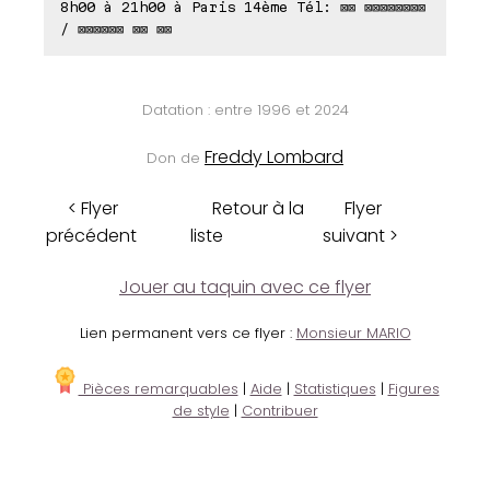
8h00 à 21h00 à Paris 14ème Tél: ⊠⊠ ⊠⊠⊠⊠⊠⊠⊠⊠
/ ⊠⊠⊠⊠⊠⊠ ⊠⊠ ⊠⊠
Datation : entre 1996 et 2024
Freddy Lombard
Don de
< Flyer
Retour à la
Flyer
précédent
liste
suivant >
Jouer au taquin avec ce flyer
Lien permanent vers ce flyer :
Monsieur MARIO
Pièces remarquables
|
Aide
|
Statistiques
|
Figures
de style
|
Contribuer