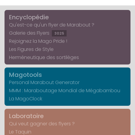
Encyclopédie
Qu'est-ce qu'un flyer de Marabout ?
Galerie des Flyers
3025
Rejoignez la Mago Pride !
Les Figures de Style
Herméneutique des sortilèges
Magotools
Personal Marabout Generator
MMM : Maraboutage Mondial de Mégabambou
La MagoClock
Laboratoire
Qui veut gagner des flyers ?
Le Taquin