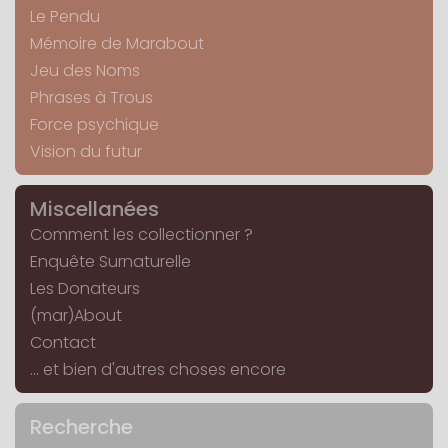
Le Pendu
Mémoire de Marabout
Jeu des Noms
Phrases à Trous
Force psychique
Vision du futur
Miscellanées
Comment les collectionner ?
Enquête Surnaturelle
Les Donateurs
(mar)About
Contact
... et bien d'autres choses encore
Recherche