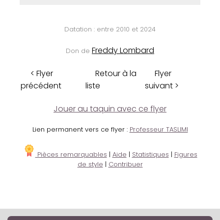
Datation : entre 2010 et 2024
Freddy Lombard
Don de
< Flyer
Retour à la
Flyer
précédent
liste
suivant >
Jouer au taquin avec ce flyer
Lien permanent vers ce flyer :
Professeur TASLIMI
Pièces remarquables
|
Aide
|
Statistiques
|
Figures
de style
|
Contribuer