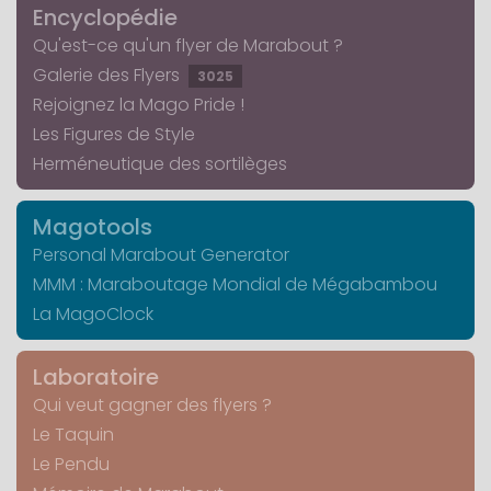
Encyclopédie
Qu'est-ce qu'un flyer de Marabout ?
Galerie des Flyers
3025
Rejoignez la Mago Pride !
Les Figures de Style
Herméneutique des sortilèges
Magotools
Personal Marabout Generator
MMM : Maraboutage Mondial de Mégabambou
La MagoClock
Laboratoire
Qui veut gagner des flyers ?
Le Taquin
Le Pendu