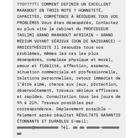
??O????T! COMMENT DEFINIR UN EXCELLENT
MARABOUT EN TROIS MOTS ? HONNETETÉ,
CAPACITÉS, COMPÉTENCE À RÉSOUDRE TOUS VOS
PROBLÈMES Vous êtes désespérés, Contactez
au plus vite le cabinet du PROFESSEUR
TASLIMI GRAND MARABOUT AFRICAIN - GRAND
MÉDIUM VOYANT SÉRIEUX (DON DE NAISSANCE) -
RADIESTHÉSISTE Il résoudra tous vos
problèmes, mêmes les cas les plus
désespérés, complexe physique et moral,
amour et fidélité, affection, examens,
situation commerciale et professionnelle,
relations personnelles, retour immédiat de
l'être aimé, chance aux jeux, protection,
désenvoûtement, travaux sérieux efficaces
et rapides. Consultation tous les jours de
9h à 21h. Travaux possibles par
correspondance. Déplacement possible -
Paiement après résultat RÉSULTATS GARANTIS
ÉTONNANTS ET DURABLES E-mail:
⊠⊠⊠⊠⊠⊠⊠@⊠⊠⊠⊠⊠⊠⊠⊠⊠⊠⊠ Tél. ⊠⊠ ⊠⊠ ⊠⊠⊠⊠⊠⊠-⊠⊠⊠⊠⊠⊠⊠⊠
⊠⊠