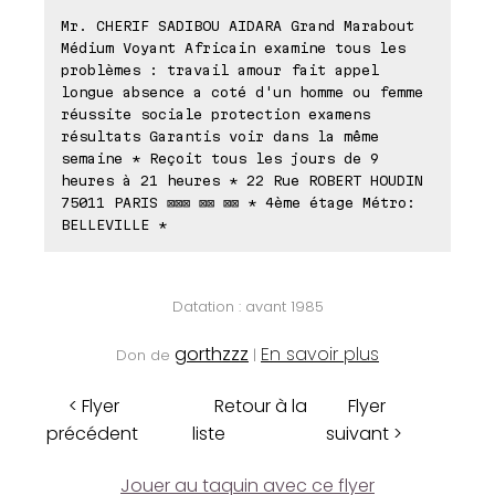
Mr. CHERIF SADIBOU AIDARA Grand Marabout
Médium Voyant Africain examine tous les
problèmes : travail amour fait appel
longue absence a coté d'un homme ou femme
réussite sociale protection examens
résultats Garantis voir dans la même
semaine * Reçoit tous les jours de 9
heures à 21 heures * 22 Rue ROBERT HOUDIN
75011 PARIS ⊠⊠⊠ ⊠⊠ ⊠⊠ * 4ème étage Métro:
BELLEVILLE *
Datation : avant 1985
gorthzzz
En savoir plus
Don de
|
< Flyer
Retour à la
Flyer
précédent
liste
suivant >
Jouer au taquin avec ce flyer