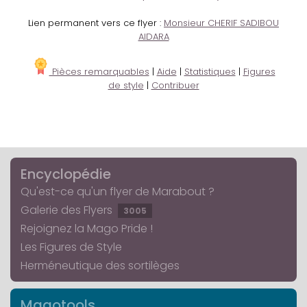
Lien permanent vers ce flyer :
Monsieur CHERIF SADIBOU
AIDARA
Pièces remarquables
|
Aide
|
Statistiques
|
Figures
de style
|
Contribuer
Encyclopédie
Qu'est-ce qu'un flyer de Marabout ?
Galerie des Flyers
3005
Rejoignez la Mago Pride !
Les Figures de Style
Herméneutique des sortilèges
Magotools