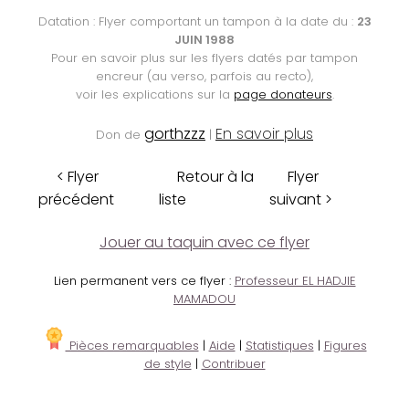
Datation : Flyer comportant un tampon à la date du :
23
JUIN 1988
Pour en savoir plus sur les flyers datés par tampon
encreur (au verso, parfois au recto),
voir les explications sur la
page donateurs
.
gorthzzz
En savoir plus
Don de
|
< Flyer
Retour à la
Flyer
précédent
liste
suivant >
Jouer au taquin avec ce flyer
Lien permanent vers ce flyer :
Professeur EL HADJIE
MAMADOU
Pièces remarquables
|
Aide
|
Statistiques
|
Figures
de style
|
Contribuer