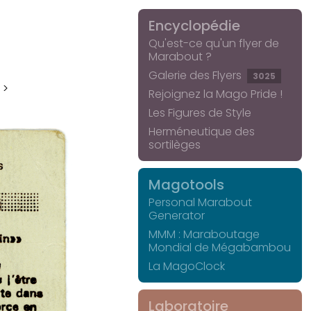
Encyclopédie
Qu'est-ce qu'un flyer de
Marabout ?
Galerie des Flyers
3025
 >
Rejoignez la Mago Pride !
Les Figures de Style
Herméneutique des
sortilèges
Magotools
Personal Marabout
Generator
MMM : Maraboutage
Mondial de Mégabambou
La MagoClock
Laboratoire