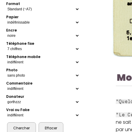
Format
Papier
Encre
Téléphone fixe
Téléphone mobile
Photo
Mo
Commentaire
Donateur
"Quel
Vrai ou Fake
"Le C
ne sait
par une