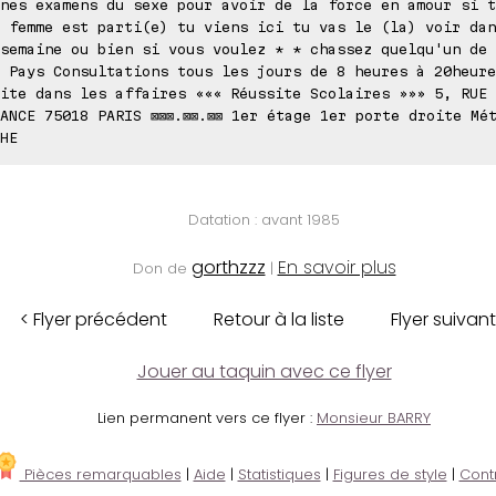
nes examens du sexe pour avoir de la force en amour si t
 femme est parti(e) tu viens ici tu vas le (la) voir dan
semaine ou bien si vous voulez * * chassez quelqu'un de 
 Pays Consultations tous les jours de 8 heures à 20heure
ite dans les affaires ««« Réussite Scolaires »»» 5, RUE
ANCE 75018 PARIS ⊠⊠⊠.⊠⊠.⊠⊠ 1er étage 1er porte droite Mé
HE
Datation : avant 1985
gorthzzz
En savoir plus
Don de
|
< Flyer précédent
Retour à la liste
Flyer suivant
Jouer au taquin avec ce flyer
Lien permanent vers ce flyer :
Monsieur BARRY
Pièces remarquables
|
Aide
|
Statistiques
|
Figures de style
|
Cont