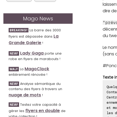
laissen
dire d
Mago News
"prév
décenni
La barre des 3000
BREAKING!
du twe
La
flyers est dépassée dans
Grande Galerie
!
Le nom
Lady Gaga
(sans d
porte une
NEW!
robe en flyers de marabouts !
#Ponct
MagoClock
La
MAJ!
entièrement rénovée !
Texte i
Analyse sémantique du
NEW!
Quelq
contenu des flyers à travers un
Conta
nuage de mots
!
Centr
ennem
Testez votre capacité à
NEW!
et mo
flyers en double
gérer les
de
les d
votre collection !