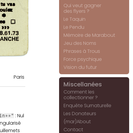
Qui veut gagner
des flyers ?
Le Taquin
Le Pendu
Mémoire de Marabout
Jeu des Noms
Phrases à Trous
Force psychique
Vision du futur
Paris
Miscellanées
Comment les
collectionner ?
Enquête Surnaturelle
Les Donateurs
: Nul
in»»"
(mar)About
ingularisé
Contact
uillemets