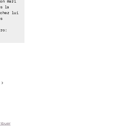
on mari
s la
chez lui
s
tro:
 >
ribuer