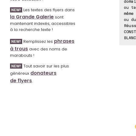
domai
ou ta
Les textes des flyers dans
NEW!
même 
la Grande Galerie
sont
ou du
maintenant indexés, accessibles
Réuss
à la recherche texte !
CONST
BLANC
phrases
Remplissez les
NEW!
à trous
avec des noms de
marabouts !
Tout savoir sur les plus
NEW!
donateurs
généreux
de flyers
.