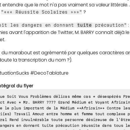
t entendre que le mot n'a pas vraiment sa valeur littérale.
e
?
"««« Réussite Scolaires »»»"
:
oit les dangers en donnant
tuite
précaution"
es avant l'apparition de Twitter, M. BARRY connaît déjà l
et.
 du marabout est agrémenté par quelques caractères a
oute la transcription du nom ?).
uationSucks #DecoTablature
ntégral du flyer
ue Soit Vous Problèmes délicas même cas * désespérés Pre
ct Avec * Mr. BARRY ???? Grand Médium et Voyant Africain
e le plus important de la Médium ««Africain»» Contre les
i(es) Travail Amour entre homme et femme tout complexe p
ral Rend invulnérable toute personne désireuse de l'être
angers en donnant tuite précaution réussite dans tous le