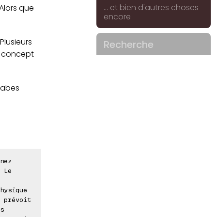
... et bien d'autres choses
 Alors que
encore
 Plusieurs
Recherche
e concept
rabes
nez
 Le
hysique
 prévoit
s