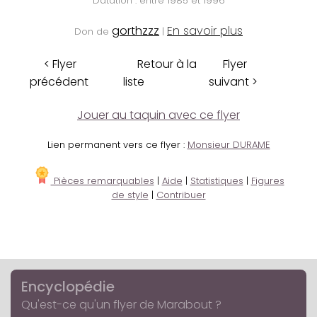
Datation : entre 1985 et 1996
gorthzzz
En savoir plus
Don de
|
< Flyer
Retour à la
Flyer
précédent
liste
suivant >
Jouer au taquin avec ce flyer
Lien permanent vers ce flyer :
Monsieur DURAME
Pièces remarquables
|
Aide
|
Statistiques
|
Figures
de style
|
Contribuer
Encyclopédie
Qu'est-ce qu'un flyer de Marabout ?