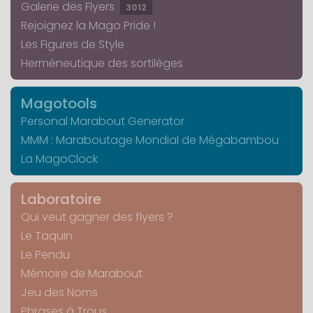
Galerie des Flyers
3012
Rejoignez la Mago Pride !
Les Figures de Style
Herméneutique des sortilèges
Magotools
Personal Marabout Generator
MMM : Maraboutage Mondial de Mégabambou
La MagoClock
Laboratoire
Qui veut gagner des flyers ?
Le Taquin
Le Pendu
Mémoire de Marabout
Jeu des Noms
Phrases à Trous