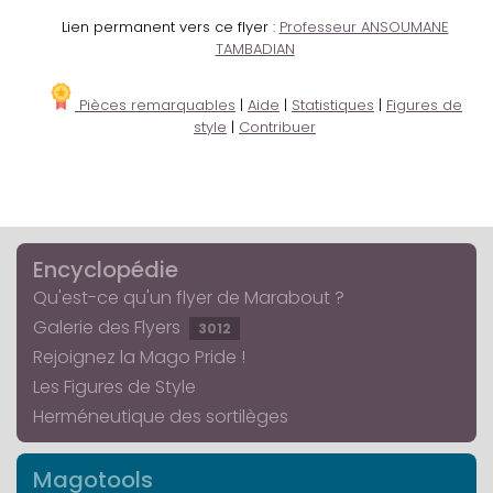
Lien permanent vers ce flyer :
Professeur ANSOUMANE
TAMBADIAN
Pièces remarquables
|
Aide
|
Statistiques
|
Figures de
style
|
Contribuer
Encyclopédie
Qu'est-ce qu'un flyer de Marabout ?
Galerie des Flyers
3012
Rejoignez la Mago Pride !
Les Figures de Style
Herméneutique des sortilèges
Magotools