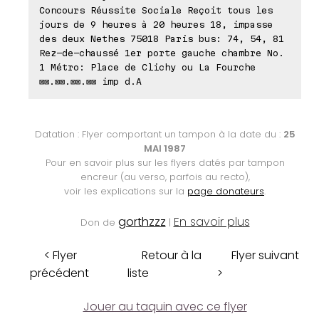
Concours Réussite Sociale Reçoit tous les
jours de 9 heures à 20 heures 18, impasse
des deux Nethes 75018 Paris bus: 74, 54, 81
Rez-de-chaussé 1er porte gauche chambre No.
1 Métro: Place de Clichy ou La Fourche
⊠⊠.⊠⊠.⊠⊠.⊠⊠ imp d.A
Datation : Flyer comportant un tampon à la date du :
25
MAI 1987
Pour en savoir plus sur les flyers datés par tampon
encreur (au verso, parfois au recto),
voir les explications sur la
page donateurs
.
gorthzzz
En savoir plus
Don de
|
< Flyer
Retour à la
Flyer suivant
précédent
liste
>
Jouer au taquin avec ce flyer