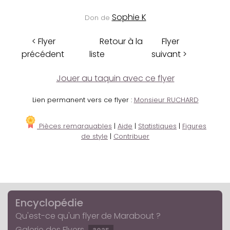
Sophie K
Don de
< Flyer
Retour à la
Flyer
précédent
liste
suivant >
Jouer au taquin avec ce flyer
Lien permanent vers ce flyer :
Monsieur RUCHARD
Pièces remarquables
|
Aide
|
Statistiques
|
Figures
de style
|
Contribuer
Encyclopédie
Qu'est-ce qu'un flyer de Marabout ?
Galerie des Flyers