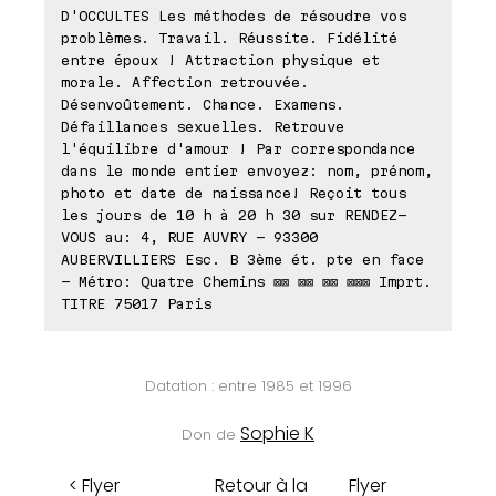
D'OCCULTES Les méthodes de résoudre vos
problèmes. Travail. Réussite. Fidélité
entre époux ! Attraction physique et
morale. Affection retrouvée.
Désenvoûtement. Chance. Examens.
Défaillances sexuelles. Retrouve
l'équilibre d'amour ! Par correspondance
dans le monde entier envoyez: nom, prénom,
photo et date de naissance! Reçoit tous
les jours de 10 h à 20 h 30 sur RENDEZ-
VOUS au: 4, RUE AUVRY - 93300
AUBERVILLIERS Esc. B 3ème ét. pte en face
- Métro: Quatre Chemins ⊠⊠ ⊠⊠ ⊠⊠ ⊠⊠⊠ Imprt.
TITRE 75017 Paris
Datation : entre 1985 et 1996
Sophie K
Don de
< Flyer
Retour à la
Flyer