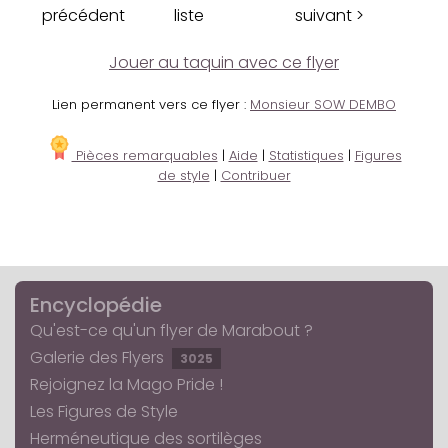
précédent
liste
suivant >
Jouer au taquin avec ce flyer
Lien permanent vers ce flyer :
Monsieur SOW DEMBO
Pièces remarquables
|
Aide
|
Statistiques
|
Figures
de style
|
Contribuer
Encyclopédie
Qu'est-ce qu'un flyer de Marabout ?
Galerie des Flyers
3025
Rejoignez la Mago Pride !
Les Figures de Style
Herméneutique des sortilèges