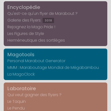
Encyclopédie
Qu'est-ce qu'un flyer de Marabout ?
Galerie des Flyers
3018
Rejoignez la Mago Pride !
Les Figures de Style
Herméneutique des sortilèges
Magotools
Personal Marabout Generator
MMM : Maraboutage Mondial de Mégabambou
La MagoClock
Laboratoire
Qui veut gagner des flyers ?
Le Taquin
Le Pendu