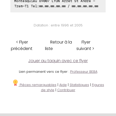
Montesquieu 69007 LYON Arrêt St André -
Tram-T1 Tel:⊠⊠.⊠⊠.⊠⊠.⊠⊠.⊠⊠ / ⊠⊠.⊠⊠.⊠⊠.⊠⊠.⊠⊠
Datation : entre 1996 et 2005
< Flyer
Retour à la
Flyer
précédent
liste
suivant >
Jouer au taquin avec ce flyer
Lien permanent vers ce flyer :
Professeur BEBA
Pièces remarquables
|
Aide
|
Statistiques
|
Figures
de style
|
Contribuer