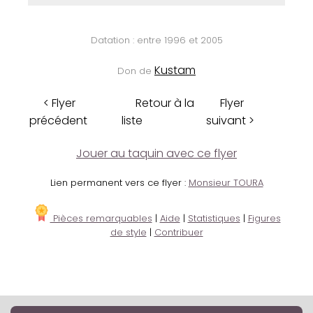
Datation : entre 1996 et 2005
Kustam
Don de
< Flyer
Retour à la
Flyer
précédent
liste
suivant >
Jouer au taquin avec ce flyer
Lien permanent vers ce flyer :
Monsieur TOURA
Pièces remarquables
|
Aide
|
Statistiques
|
Figures
de style
|
Contribuer