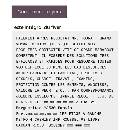
Comparer les flyers
Texte intégral du flyer
PAIEMENT APRES RESULTAT MR. TOURA - GRAND
VOYANT MEDIUM QUELS QUE SOIENT VOS
PROBLEMES CONTACTER VITE CE GRAND MARABOUT
COMPETENT. IL POSSEDE DES SOLUTIONS TRES
EFFICACES ET RAPIDES POUR RESOUDRE TOUTES
VOS DIFFICULTES MEME LES CAS DESESPERES
AMOUR PARENTAL ET FAMILIAL, PROBLEMES
SEXUELS, CHANCE, TRAVAIL, EXAMENS,
PROTECTION CONTRE LES ENNEMIS, ANGOISSE,
VAINCRE LA PEUR, ETC... PAR CORRESPONDANCE
JOINDRE ENVELOPPE TIMBREE REÇOIT T.L.J. DE
8 A 21H TEL ⊠⊠.⊠⊠.⊠⊠.⊠⊠.⊠⊠ 2 rue St.
Margueritte 93500 Pantin
Port.⊠⊠.⊠⊠.⊠⊠.⊠⊠.⊠⊠ 1ER ETAGE A GAUCHE
METRO 4 CHEMINS IMP ROUSSEL 93 LIVRY
GARGAN R.C.S. BOBIGNY ⊠⊠⊠ ⊠⊠⊠ ⊠⊠⊠