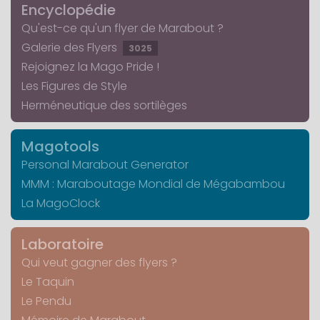
Encyclopédie
Qu'est-ce qu'un flyer de Marabout ?
Galerie des Flyers
3025
Rejoignez la Mago Pride !
Les Figures de Style
Herméneutique des sortilèges
Magotools
Personal Marabout Generator
MMM : Maraboutage Mondial de Mégabambou
La MagoClock
Laboratoire
Qui veut gagner des flyers ?
Le Taquin
Le Pendu