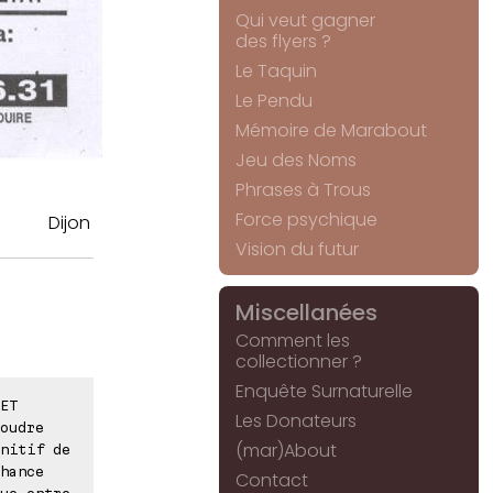
Qui veut gagner
des flyers ?
Le Taquin
Le Pendu
Mémoire de Marabout
Jeu des Noms
Phrases à Trous
Force psychique
Dijon
Vision du futur
Miscellanées
Comment les
collectionner ?
Enquête Surnaturelle
ET
Les Donateurs
oudre
(mar)About
nitif de
hance
Contact
ue entre