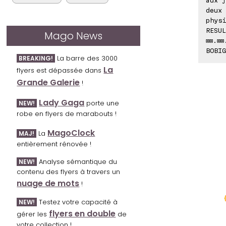
deux 
physi
RESUL
Mago News
⊠⊠.⊠⊠
BOBIG
La barre des 3000
BREAKING!
La
flyers est dépassée dans
Grande Galerie
!
Lady Gaga
porte une
NEW!
robe en flyers de marabouts !
MagoClock
La
MAJ!
entièrement rénovée !
Analyse sémantique du
NEW!
contenu des flyers à travers un
nuage de mots
!
Testez votre capacité à
NEW!
flyers en double
gérer les
de
votre collection !