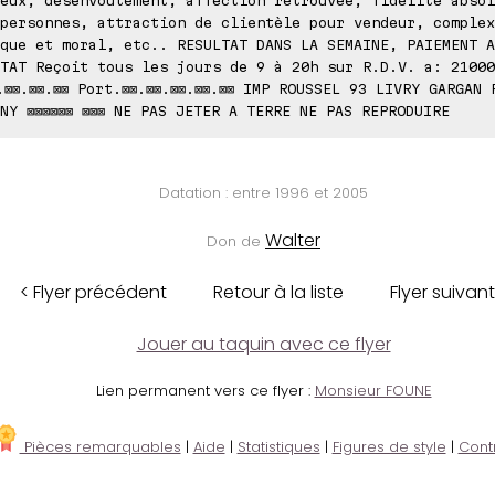
personnes, attraction de clientèle pour vendeur, complex
que et moral, etc.. RESULTAT DANS LA SEMAINE, PAIEMENT A
TAT Reçoit tous les jours de 9 à 20h sur R.D.V. a: 21000
.⊠⊠.⊠⊠.⊠⊠ Port.⊠⊠.⊠⊠.⊠⊠.⊠⊠.⊠⊠ IMP ROUSSEL 93 LIVRY GARGAN 
NY ⊠⊠⊠⊠⊠⊠ ⊠⊠⊠ NE PAS JETER A TERRE NE PAS REPRODUIRE
Datation : entre 1996 et 2005
Walter
Don de
< Flyer précédent
Retour à la liste
Flyer suivant
Jouer au taquin avec ce flyer
Lien permanent vers ce flyer :
Monsieur FOUNE
Pièces remarquables
|
Aide
|
Statistiques
|
Figures de style
|
Cont