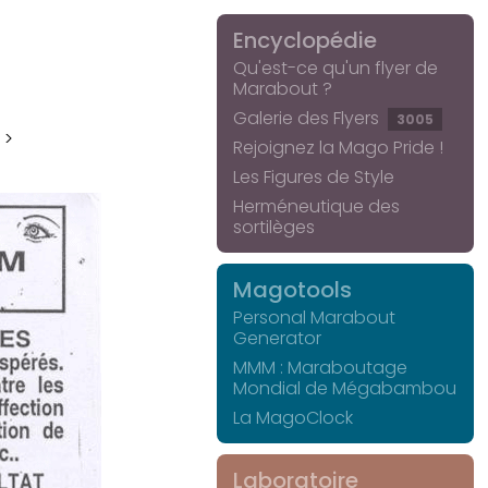
Encyclopédie
Qu'est-ce qu'un flyer de
Marabout ?
Galerie des Flyers
3005
 >
Rejoignez la Mago Pride !
Les Figures de Style
Herméneutique des
sortilèges
Magotools
Personal Marabout
Generator
MMM : Maraboutage
Mondial de Mégabambou
La MagoClock
Laboratoire