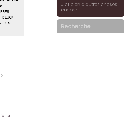
... et bien d'autres choses
e
encore
PRES
 DIJON
R.C.S.
Recherche
 >
ribuer