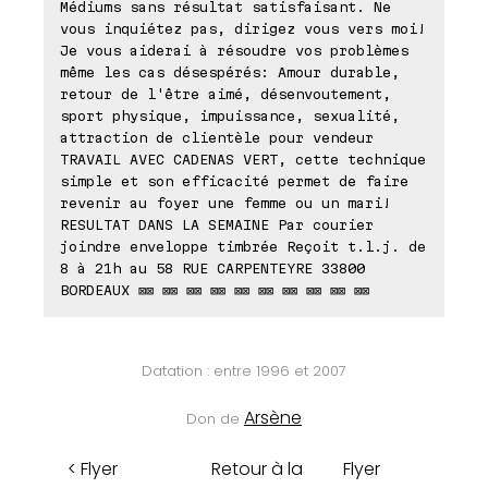
Médiums sans résultat satisfaisant. Ne
vous inquiétez pas, dirigez vous vers moi!
Je vous aiderai à résoudre vos problèmes
même les cas désespérés: Amour durable,
retour de l'être aimé, désenvoutement,
sport physique, impuissance, sexualité,
attraction de clientèle pour vendeur
TRAVAIL AVEC CADENAS VERT, cette technique
simple et son efficacité permet de faire
revenir au foyer une femme ou un mari!
RESULTAT DANS LA SEMAINE Par courier
joindre enveloppe timbrée Reçoit t.l.j. de
8 à 21h au 58 RUE CARPENTEYRE 33800
BORDEAUX ⊠⊠ ⊠⊠ ⊠⊠ ⊠⊠ ⊠⊠ ⊠⊠ ⊠⊠ ⊠⊠ ⊠⊠ ⊠⊠
Datation : entre 1996 et 2007
Arsène
Don de
< Flyer
Retour à la
Flyer