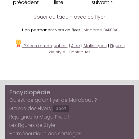
précédent
liste
suivant >
Jouer au taquin avec ce flyer
Lien permanent vers ce flyer :
Madame BÂKEBA
Pièces remarquables
|
Aide
|
Statistiques
|
Figures
de style
|
Contribuer
Encyclopédie
Qu'est-ce qu'un flyer de Marabout ?
Galerie des Flyers
3007
Rejoignez la Mago Pride !
Les Figures de Style
Herméneutique des sortilèges