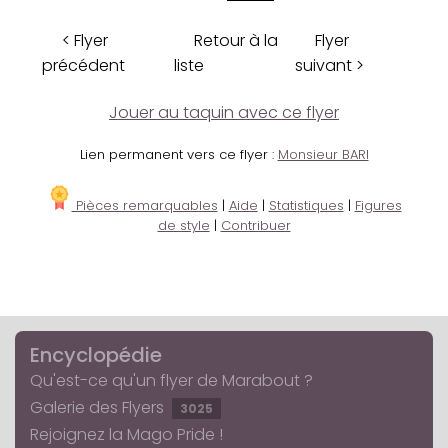
< Flyer
Retour à la
Flyer
précédent
liste
suivant >
Jouer au taquin avec ce flyer
Lien permanent vers ce flyer :
Monsieur BARI
Pièces remarquables
|
Aide
|
Statistiques
|
Figures
de style
|
Contribuer
Encyclopédie
Qu'est-ce qu'un flyer de Marabout ?
Galerie des Flyers
3025
Rejoignez la Mago Pride !