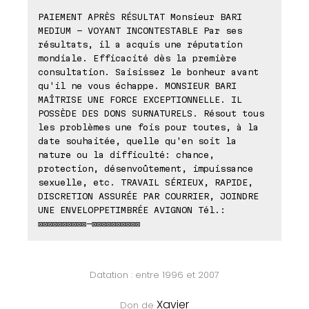
PAIEMENT APRÈS RÉSULTAT Monsieur BARI
MEDIUM - VOYANT INCONTESTABLE Par ses
résultats, il a acquis une réputation
mondiale. Efficacité dès la première
consultation. Saisissez le bonheur avant
qu'il ne vous échappe. MONSIEUR BARI
MAÎTRISE UNE FORCE EXCEPTIONNELLE. IL
POSSÈDE DES DONS SURNATURELS. Résout tous
les problèmes une fois pour toutes, à la
date souhaitée, quelle qu'en soit la
nature ou la difficulté: chance,
protection, désenvoûtement, impuissance
sexuelle, etc. TRAVAIL SÉRIEUX, RAPIDE,
DISCRETION ASSURÉE PAR COURRIER, JOINDRE
UNE ENVELOPPETIMBRÉE AVIGNON Tél.:
⊠⊠⊠⊠⊠⊠⊠⊠⊠⊠-⊠⊠⊠⊠⊠⊠⊠⊠⊠⊠
Datation : entre 1996 et 2007
Xavier
Don de