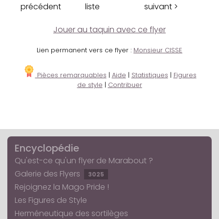
précédent
liste
suivant >
Jouer au taquin avec ce flyer
Lien permanent vers ce flyer :
Monsieur CISSE
Pièces remarquables
|
Aide
|
Statistiques
|
Figures
de style
|
Contribuer
Encyclopédie
Qu'est-ce qu'un flyer de Marabout ?
Galerie des Flyers
3025
Rejoignez la Mago Pride !
Les Figures de Style
Herméneutique des sortilèges