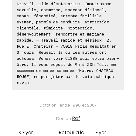
travail, aide d'entreprise, impuissance
sexuelle, commerce, abondon d'alcool,
tabac, fécondité, entente familiale,
examen, permis de conduire, attraction
clientèle, timidité, protection,
désenvoûtement, rencontre et mariage
rapide. - Travail rapide et sérieux. 2,
Rue E. Chatrian - 75018 Paris Résultat en
3 jours. Réussit là ou les autres ont
échoués. Venez voir CISSE pour votre bien-
être. Il vous reçoit de 9h à 20h Tél.: ⊠⊠
⊠⊠⊠⊠⊠⊠⊠⊠ on ⊠⊠ ⊠⊠ ⊠⊠ ⊠⊠ ⊠⊠ (Métro: CHATEAU
ROUGE) ne pas jeter sur la voie publique
s.v.p.
Datation : entre 1996 et 2007
Raf
Don de
< Flyer
Retour à la
Flyer