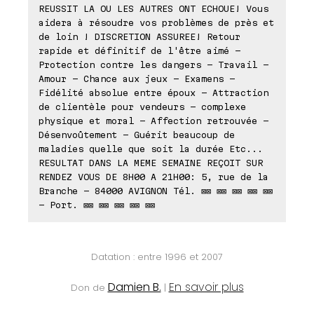
REUSSIT LA OU LES AUTRES ONT ECHOUE! Vous
aidera à résoudre vos problèmes de près et
de loin ! DISCRETION ASSUREE! Retour
rapide et définitif de l'être aimé -
Protection contre les dangers - Travail -
Amour - Chance aux jeux - Examens -
Fidélité absolue entre époux - Attraction
de clientèle pour vendeurs - complexe
physique et moral - Affection retrouvée -
Désenvoûtement - Guérit beaucoup de
maladies quelle que soit la durée Etc...
RESULTAT DANS LA MEME SEMAINE REÇOIT SUR
RENDEZ VOUS DE 8H00 A 21H00: 5, rue de la
Branche - 84000 AVIGNON Tél. ⊠⊠ ⊠⊠ ⊠⊠ ⊠⊠ ⊠⊠
- Port. ⊠⊠ ⊠⊠ ⊠⊠ ⊠⊠ ⊠⊠
Datation : entre 1996 et 2007
Damien B.
En savoir plus
Don de
|