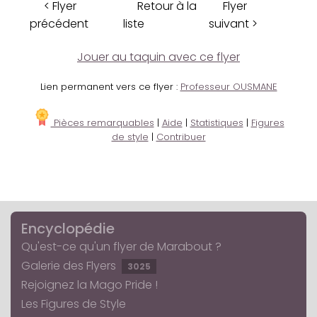
< Flyer
Retour à la
Flyer
précédent
liste
suivant >
Jouer au taquin avec ce flyer
Lien permanent vers ce flyer :
Professeur OUSMANE
Pièces remarquables
|
Aide
|
Statistiques
|
Figures
de style
|
Contribuer
Encyclopédie
Qu'est-ce qu'un flyer de Marabout ?
Galerie des Flyers
3025
Rejoignez la Mago Pride !
Les Figures de Style