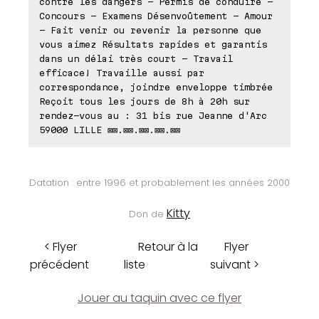
contre les dangers - Permis de conduire -
Concours - Examens Désenvoûtement - Amour
- Fait venir ou revenir la personne que
vous aimez Résultats rapides et garantis
dans un délai très court - Travail
efficace! Travaille aussi par
correspondance, joindre enveloppe timbrée
Reçoit tous les jours de 8h à 20h sur
rendez-vous au : 31 bis rue Jeanne d'Arc
59000 LILLE ⊠⊠.⊠⊠.⊠⊠.⊠⊠.⊠⊠
Datation : entre 1996 et probablement les années 2000
Kitty
Don de
< Flyer
Retour à la
Flyer
précédent
liste
suivant >
Jouer au taquin avec ce flyer