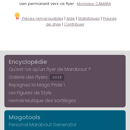
Lien permanent vers ce flyer :
Monsieur CAMARA
Pièces remarquables
|
Aide
|
Statistiques
|
Figures
de style
|
Contribuer
Encyclopédie
Qu'est-ce qu'un flyer de Marabout ?
Galerie des Flyers
3025
Rejoignez la Mago Pride !
Les Figures de Style
Herméneutique des sortilèges
Magotools
Personal Marabout Generator