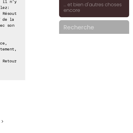
 il n'y
... et bien d'autres choses
lez:
encore
 Résout
 de la
ec son
Recherche
ce,
tement,
 Retour
 >