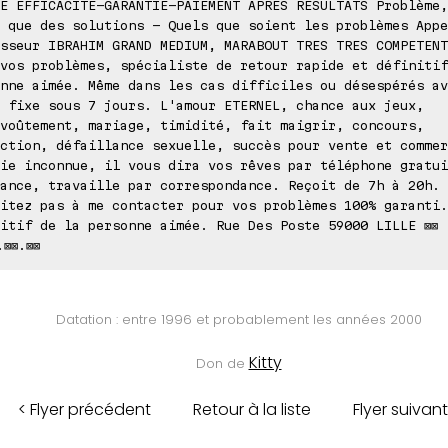
E EFFICACITE-GARANTIE-PAIEMENT APRES RESULTATS Problème,
 que des solutions - Quels que soient les problèmes Appe
sseur IBRAHIM GRAND MEDIUM, MARABOUT TRES TRES COMPETENT
vos problèmes, spécialiste de retour rapide et définitif
nne aimée. Même dans les cas difficiles ou désespérés av
 fixe sous 7 jours. L'amour ETERNEL, chance aux jeux,
voûtement, mariage, timidité, fait maigrir, concours,
ction, défaillance sexuelle, succès pour vente et commer
ie inconnue, il vous dira vos rêves par téléphone gratui
ance, travaille par correspondance. Reçoit de 7h à 20h.
itez pas à me contacter pour vos problèmes 100% garanti.
itif de la personne aimée. Rue Des Poste 59000 LILLE ⊠⊠
.⊠⊠.⊠⊠
Datation : entre 1996 et probablement les années 2000
Kitty
Don de
< Flyer précédent
Retour à la liste
Flyer suivant