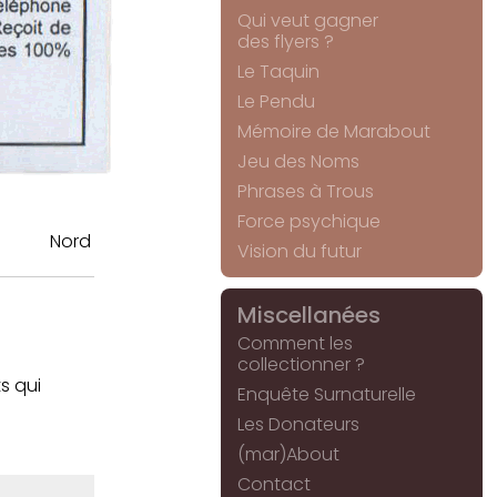
Qui veut gagner
des flyers ?
Le Taquin
Le Pendu
Mémoire de Marabout
Jeu des Noms
Phrases à Trous
Force psychique
Nord
Vision du futur
Miscellanées
Comment les
collectionner ?
s qui
Enquête Surnaturelle
Les Donateurs
(mar)About
Contact