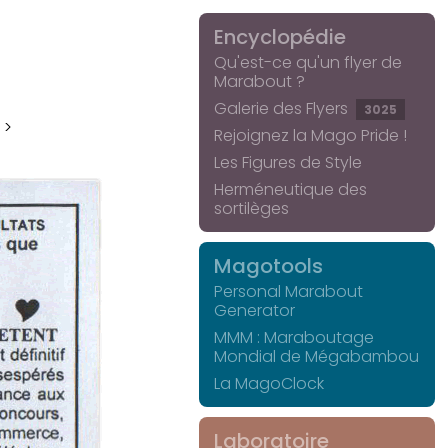
Encyclopédie
Qu'est-ce qu'un flyer de
Marabout ?
Galerie des Flyers
3025
 >
Rejoignez la Mago Pride !
Les Figures de Style
Herméneutique des
sortilèges
Magotools
Personal Marabout
Generator
MMM : Maraboutage
Mondial de Mégabambou
La MagoClock
Laboratoire