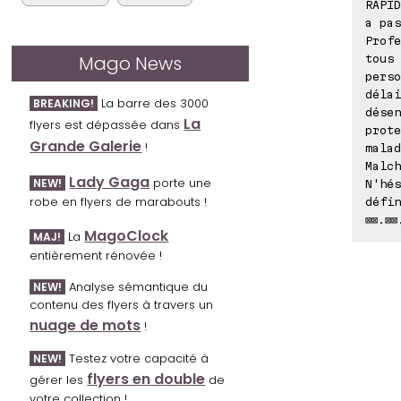
RAPID
a pas
Profe
Mago News
tous 
perso
délai
La barre des 3000
BREAKING!
désen
La
flyers est dépassée dans
prote
Grande Galerie
!
malad
Malch
Lady Gaga
porte une
NEW!
N'hés
robe en flyers de marabouts !
défin
⊠⊠.⊠⊠
MagoClock
La
MAJ!
entièrement rénovée !
Analyse sémantique du
NEW!
contenu des flyers à travers un
nuage de mots
!
Testez votre capacité à
NEW!
flyers en double
gérer les
de
votre collection !