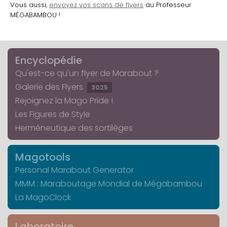
Vous aussi,
envoyez vos scans de flyers
au Professeur
MÉGABAMBOU !
Encyclopédie
Qu'est-ce qu'un flyer de Marabout ?
Galerie des Flyers
3025
Rejoignez la Mago Pride !
Les Figures de Style
Herméneutique des sortilèges
Magotools
Personal Marabout Generator
MMM : Maraboutage Mondial de Mégabambou
La MagoClock
Laboratoire