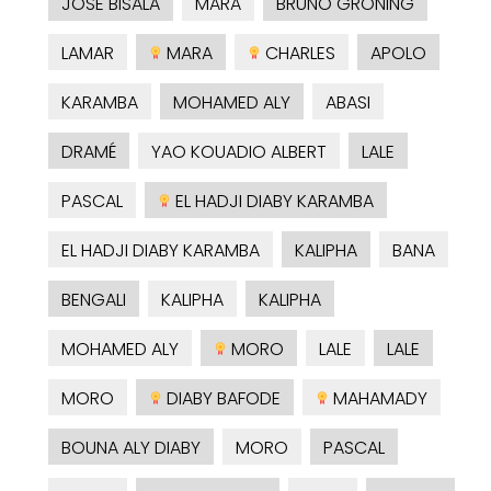
JOSE BISALA
MARA
BRUNO GRÖNING
LAMAR
MARA
CHARLES
APOLO
KARAMBA
MOHAMED ALY
ABASI
DRAMÉ
YAO KOUADIO ALBERT
LALE
PASCAL
EL HADJI DIABY KARAMBA
EL HADJI DIABY KARAMBA
KALIPHA
BANA
BENGALI
KALIPHA
KALIPHA
MOHAMED ALY
MORO
LALE
LALE
MORO
DIABY BAFODE
MAHAMADY
BOUNA ALY DIABY
MORO
PASCAL