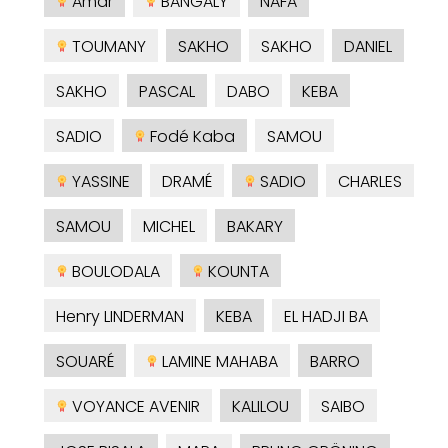
Amar
BANGALY
NAFA
TOUMANY
SAKHO
SAKHO
DANIEL
SAKHO
PASCAL
DABO
KEBA
SADIO
Fodé Kaba
SAMOU
YASSINE
DRAMÉ
SADIO
CHARLES
SAMOU
MICHEL
BAKARY
BOULODALA
KOUNTA
Henry LINDERMAN
KEBA
EL HADJI BA
SOUARÉ
LAMINE MAHABA
BARRO
VOYANCE AVENIR
KALILOU
SAIBO