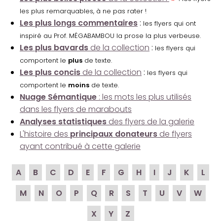
les plus remarquables, à ne pas rater !
Les plus longs commentaires
:
les flyers qui ont
inspiré au Prof. MÉGABAMBOU la prose la plus verbeuse.
Les plus bavards
de la collection
:
les flyers qui
comportent le
plus
de texte.
Les plus concis
de la collection
:
les flyers qui
comportent le
moins
de texte.
Nuage Sémantique
: les mots les plus utilisés
dans les flyers de marabouts
Analyses statistiques
des flyers de la galerie
L'histoire des
principaux donateurs
de flyers
ayant contribué à cette galerie
A
B
C
D
E
F
G
H
I
J
K
L
M
N
O
P
Q
R
S
T
U
V
W
X
Y
Z