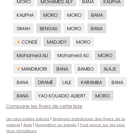
MORO
MOHAMED ALY
BANA
KALIPHA
KALIPHA
MORO
MORO
BANA
SIMAH
BENGALI
MORO
BANA
CONDÉ
MADJIDY
MORO
Mohamed ALI
Mohamed ALI
MORO
MANDIMORI
BANA
BAMBO
ALAJE
BANA
DRAMÉ
LALE
KARAMBA
BANA
BANA
YAO KOUADIO ALBERT
MORO
Comparer les flyers de cette liste
Les plus belles pièces
|
Analyses statistiques des flyers de la
galerie
|
Aide
|
Navigation au pendu
|
Tout savoir sur les plus
gros donateurs