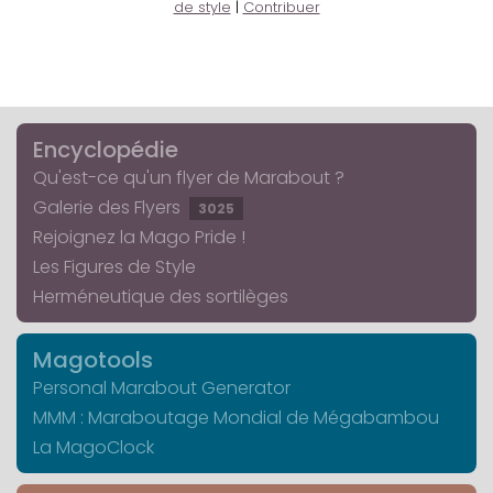
de style
|
Contribuer
Encyclopédie
Qu'est-ce qu'un flyer de Marabout ?
Galerie des Flyers
3025
Rejoignez la Mago Pride !
Les Figures de Style
Herméneutique des sortilèges
Magotools
Personal Marabout Generator
MMM : Maraboutage Mondial de Mégabambou
La MagoClock