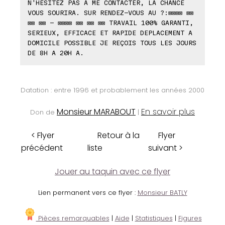
N'HESITEZ PAS A ME CONTACTER, LA CHANCE
VOUS SOURIRA. SUR RENDEZ-VOUS AU ?:⊠⊠⊠⊠ ⊠⊠
⊠⊠ ⊠⊠ - ⊠⊠⊠⊠ ⊠⊠ ⊠⊠ ⊠⊠ TRAVAIL 100% GARANTI,
SERIEUX, EFFICACE ET RAPIDE DEPLACEMENT A
DOMICILE POSSIBLE JE REÇOIS TOUS LES JOURS
DE 8H A 20H A.
Datation : entre 1996 et probablement les années 2000
Monsieur MARABOUT
En savoir plus
Don de
|
< Flyer
Retour à la
Flyer
précédent
liste
suivant >
Jouer au taquin avec ce flyer
Lien permanent vers ce flyer :
Monsieur BATLY
Pièces remarquables
|
Aide
|
Statistiques
|
Figures